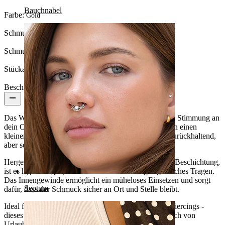
Bauchnabel
Farbe:
Gold
Schmucksteinfarbe:
Durchsichtig / Grün
Schmucksteintyp:
Kubischer Zirkonia
Stückanzahl:
1
Beschreibung
Das Weihnachtsbaum-Labret aus Titan bringt festliche Stimmung an
dein Ohr. Sechs grüne und klare Zirkoniasteine formen einen
kleinen Baum, gekrönt von einem goldenen Stern... zurückhaltend,
aber sofort fröhlich.
Hergestellt aus ASTM F136 Titan mit goldener PVD-Beschichtung,
ist es hypoallergen, wasserfest und ideal für gelegentliches Tragen.
Das Innengewinde ermöglicht ein müheloses Einsetzen und sorgt
Septum
dafür, dass der Schmuck sicher an Ort und Stelle bleibt.
Ideal für Conch-, Helix-, Ohrläppchen- oder Tragus-Piercings -
dieses Labret verleiht deinem Ohrschmuck einen Hauch von
Urlaubsflair, egal zu welcher Zeit.