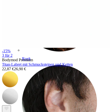
-15%
3 für 2
Rook
Bodymod Premium
Titan-Labret mit Schmucksteinen und Ketten
22,87 €
26,90 €