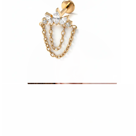
Conch
Daith