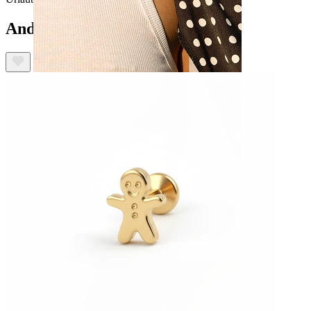
Andere haben ebenfalls gekauft
Brustwarzen
Shoppe nach Piercingart
Piercings