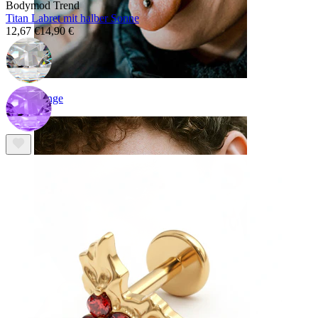
Bodymod Trend
Titan Labret mit halber Sonne
12,67 €
14,90 €
Zunge