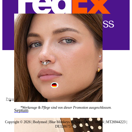
Bauchnabel
Germany
Privacy policy
Cookie settings
*Werkzeuge & Pflege sind von dieser Promotion ausgeschlossen.
Septum
Copyright © 2026 | Bodymod | Blue Monkeys In Space Ltd. | C 94794 | MT26944223 |
DE328675729 |