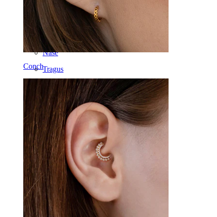
Clip-on
Labret
Zunge
Nase
Conch
Tragus
Barbell
Rook
Daith
Hufeisen
Ring
Werkzeuge
Curved Barbell
Lobe