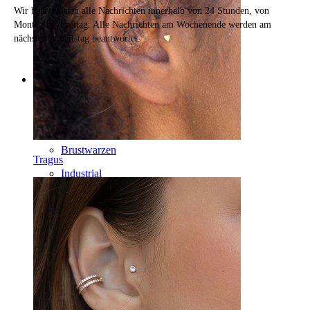
Wir beantworten alle Nachrichten innerhalb von 24 Stunden, von
Montag bis Freitag. Alle Nachrichten am Wochenende werden am
nächsten Arbeitstag beantwortet.
Kategorien
Bauchnabel
Lippen
Brustwarzen
Tragus
Industrial
Dermal
Helix
Ohr
Septum
14kt. Gold