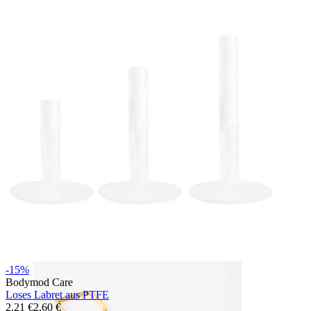
Bodymod Essentials
Kaufe 4, zahle für 3
Shoppe nach Schmuck
Schmuckart
-15%
Bodymod Care
Loses Labret aus PTFE
2,21 €
2,60 €