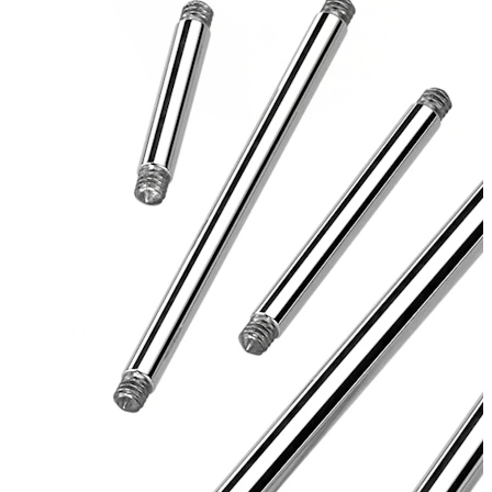
Stretching
14kt. Goldschmuck
Shoppe Titan