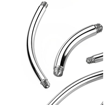
Conch
Daith