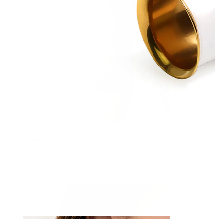
Brustwarzen
Shoppe nach Piercingart
Piercings