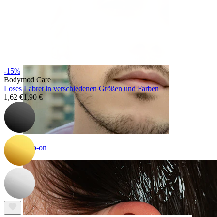
-15%
Bodymod Care
Loses Labret in verschiedenen Größen und Farben
1,62 €
1,90 €
Clip-on