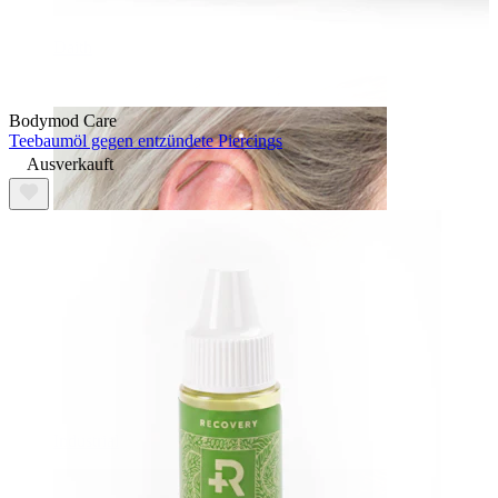
Daith
Bodymod Care
Teebaumöl gegen entzündete Piercings
Ausverkauft
Industrial