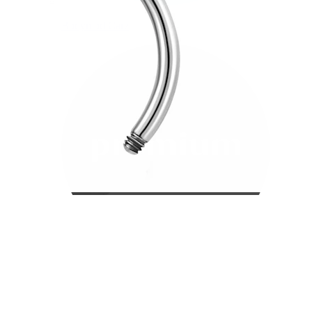
Bodymod Care
Bodymod Premium