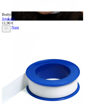
Bodymod Care
Jojobaöl
11,90 €
Nase