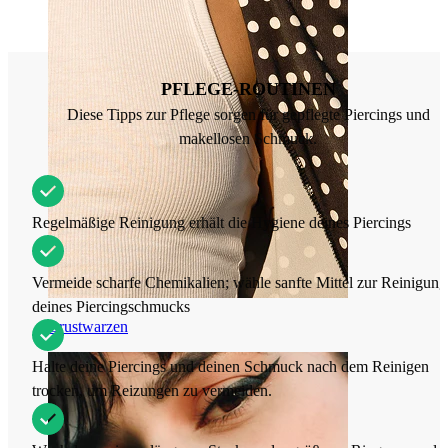
PFLEGE-ROUTINEN
Diese Tipps zur Pflege sorgen für gepflegte Piercings und
makellosen Schmuck.
Regelmäßige Reinigung erhält die Hygiene deines Piercings
Vermeide scharfe Chemikalien; wähle sanfte Mittel zur Reinigung
deines Piercingschmucks
Brustwarzen
Halte deine Piercings und deinen Schmuck nach dem Reinigen
trocken, um Reizungen zu vermeiden.