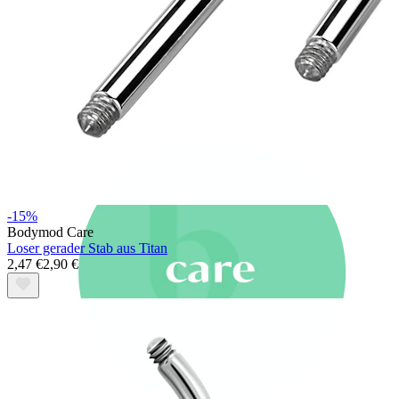
Neuheiten
Kaufe 4, zahle für 3
Bodymod Moments kaufen
Brands
Brands
-15%
Bodymod Care
Loser gerader Stab aus Titan
2,47 €
2,90 €