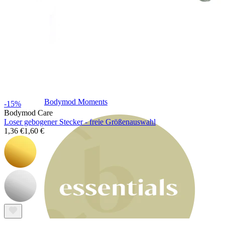
Bodymod Moments
-15%
Bodymod Care
Loser gebogener Stecker - freie Größenauswahl
1,36 €
1,60 €