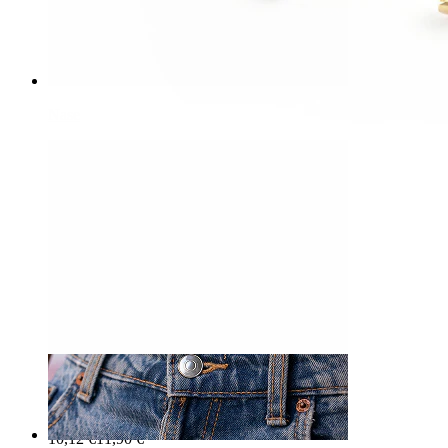
Nase
-15%
NEU
Bodymod Premium
Scharnierring aus Titan mit gedrehter Form
10,12 €
11,90 €