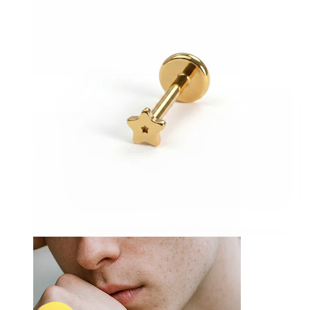
Zunge
-15%
NEU
Bodymod Trend
Kleines Stern-Labret aus Titan
7,57 €
8,90 €