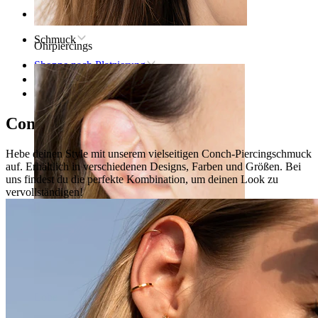
Startseite
Schmuck
Ohrpiercings
Shoppe nach Platzierung
Ohr
Conch
Conch-Piercingschmuck
Hebe deinen Style mit unserem vielseitigen Conch-Piercingschmuck
auf. Erhältlich in verschiedenen Designs, Farben und Größen. Bei
uns findest du die perfekte Kombination, um deinen Look zu
vervollständigen!
Lobe