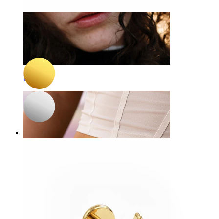
-15%
NEU
Bodymod Trend
Kleines Herz-Labret aus Titan
8,42 €
9,90 €
Nase