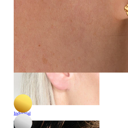
Daith
-15%
Bodymod Trend
Scharnierring mit Kette
11,82 €
13,90 €
Industrial