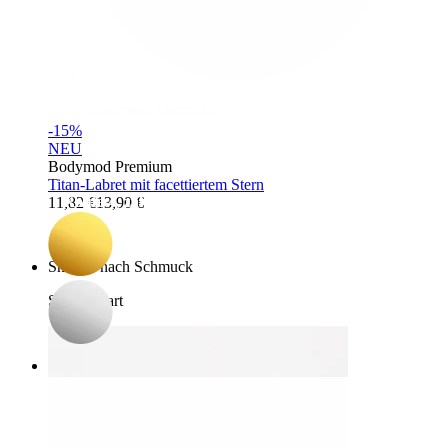
Bodymod Essentials
-15%
NEU
Bodymod Premium
Titan-Labret mit facettiertem Stern
Kaufe 4, zahle für 3
11,82 €
13,90 €
Shoppe nach Schmuck
Schmuckart