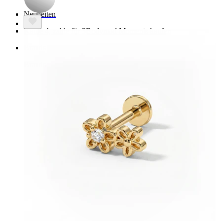
Neuheiten
Kaufe 4, zahle für 3
Bodymod Moments kaufen
Brands
Brands