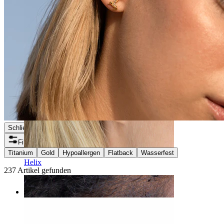
Schließen
Filter
Titanium
Gold
Hypoallergen
Flatback
Wasserfest
Helix
237 Artikel gefunden