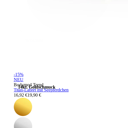
Stretching
-15%
NEU
Bodymod Trend
14kt. Goldschmuck
Titan-Labret mit Seepferdchen
16,92 €
19,90 €
Shoppe Titan