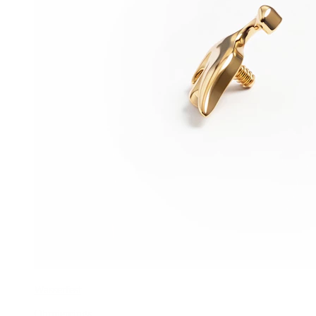
Wasserfest
Ohrpiercings