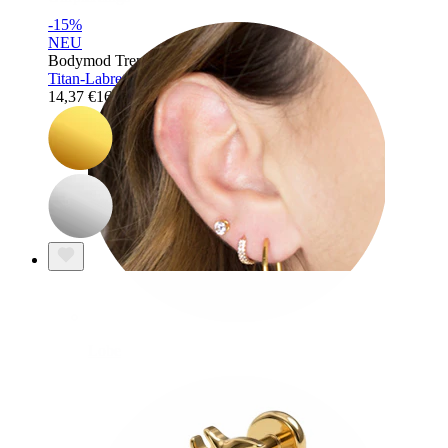
-15%
NEU
Bodymod Trend
Titan-Labret mit Dinosaurier
14,37 €
16,90 €
Lobe