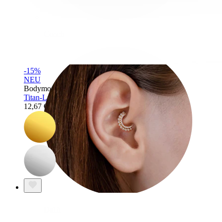
Conch
-15%
NEU
Bodymod Trend
Titan-Labret mit Mantarochen
12,67 €
14,90 €
Daith