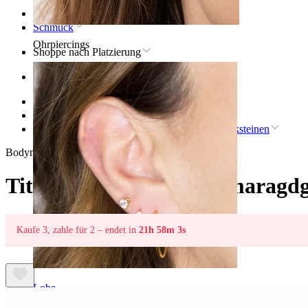
Startseite
Schmuck
Ohrpiercings
Shoppe nach Platzierung
Ohr
Helix
Titan-helix-piercingschmuck
Titan-Labret mit zwei smaragdgrünen Schmucksteinen
Bodymod Premium
Titan-Labret mit zwei smaragd
Kaufe 3, zahle für 2 – endet in
21h 58m 3s
Lobe