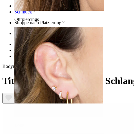
Startseite
Schmuck
Ohrpiercings
Shoppe nach Platzierung
Ohr
Helix
Titan-helix-piercingschmuck
Titan-Labret mit kleiner Schlange
Bodymod Trend
Titan-Labret mit kleiner Schlan
Lobe