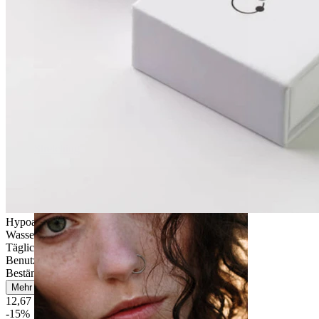
Stretching
Hypoallergen
Wasserfest
Tägliches Tragen
Benutzerfreundlich
Beständig
Mehr lesen
12,67 €
14,90 €
-15%