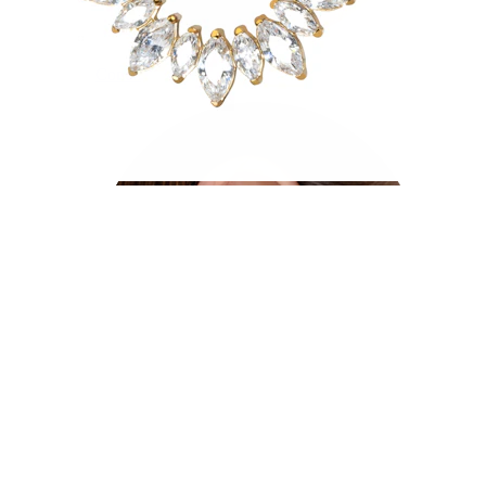
Conch
Daith