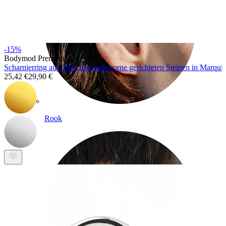
-15%
Bodymod Premium
Scharnierring aus Titan mit nach vorne gerichteten Steinen in Marqu
25,42 €
29,90 €
Rook