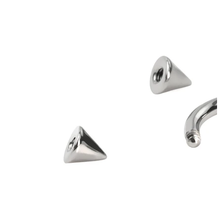
Neuheiten
Kaufe 4, zahle für 3
Bodymod Moments kaufen
Brands
Brands