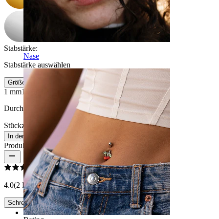
Stabstärke
:
Nase
Stabstärke auswählen
Größeninfo
1 mm
1,2 mm
Durchmesser:
8 mm
Stückzahl: 1
Ändern
In den Warenkorb
Produktbewertungen
4.0
(2 Bewertungen)
Schreibe eine Bewertung