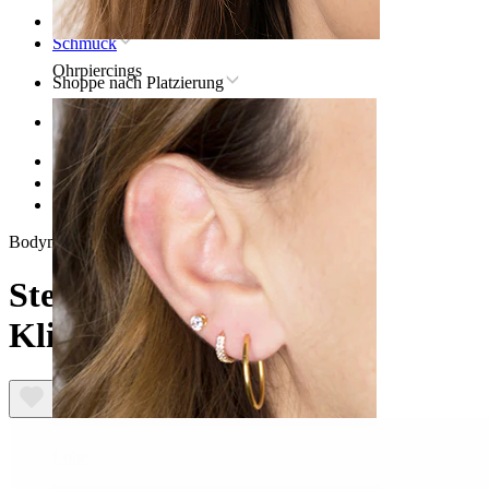
Startseite
Schmuck
Ohrpiercings
Shoppe nach Platzierung
Ohr
Helix
Titan-helix-piercingschmuck
Sternförmiger Titan-Klickerring
Bodymod Trend
Sternförmiger Titan-
Klickerring
Lobe