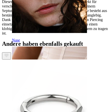
Dieser sternförmige Titan-Klickerring eignet sich perfekt für
verschiedene Piercings. Er passt zum Beispiel gut zu einem
Septum-, Helix-, Ohrläppchen- oder Rook-Piercing. Er besteht aus
beständigem Titan, ist wasserfest, hautfreundlich und langlebig.
Dank der Scharnieröffnung lässt es sich einfach in dein Piercing
einsetzen. Dieses Stück ist eigentlich hohl, wodurch es einen
klobigen Look hat und trotzdem super leicht und bequem zu tragen
ist.
Nase
Andere haben ebenfalls gekauft