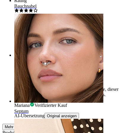
Rating
Bauchnabel
Frage
gibt es denn auch irgendwann in schwarz:0?
Nick
Verifizierter Kauf
Rating
-
Es ist gut, aber es ist größer als ich erwartet habe, dieser
Schmuck sieht einfach riesig in meiner Nase aus.
Mariana
Verifizierter Kauf
Septum
AI-Übersetzung
Original anzeigen
Mehr ansehen
Produktqualität