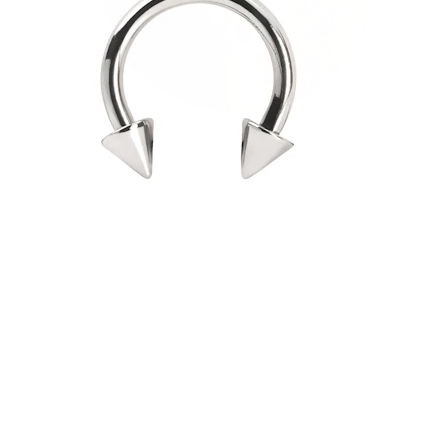
Stretching
14kt. Goldschmuck
Shoppe Titan