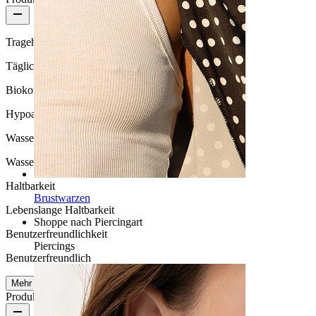
Tragehäufigkeit
Tägliches Tragen
Biokompatibilität
Hypoallergen
Wasserbeständigkeit
Wasserfest
Haltbarkeit
Brustwarzen
Lebenslange Haltbarkeit
Shoppe nach Piercingart
Benutzerfreundlichkeit
Piercings
Benutzerfreundlich
Mehr lesen
Produktdetails