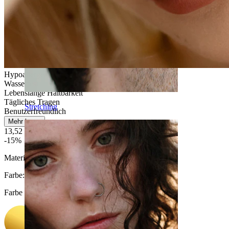
Hypoallergen
Wasserfest
Lebenslange Haltbarkeit
Tägliches Tragen
Stretching
Benutzerfreundlich
Mehr lesen
13,52 €
15,90 €
-15%
Material:
Titanium
Farbe
:
Farbe auswählen