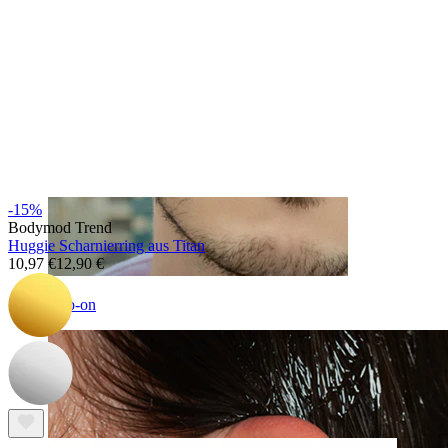
-15%
Bodymod Trend
Huggie Scharnierring aus Titan
10,97 €
12,90 €
Clip-on