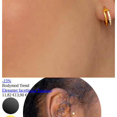
Helix
-15%
Bodymod Trend
Eleganter facettierter Titanring
11,82 €
13,90 €