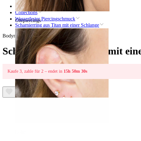
Startseite
Collections
Wasserfester Piercingschmuck
Ohrpiercings
Scharnierring aus Titan mit einer Schlange
Bodymod Trend
Scharnierring aus Titan mit ein
Kaufe 3, zahle für 2 – endet in
15h 50m 30s
Lobe