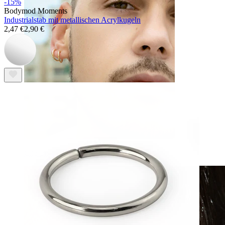
-15%
Bodymod Moments
Industrialstab mit metallischen Acrylkugeln
2,47 €
2,90 €
Clip-on