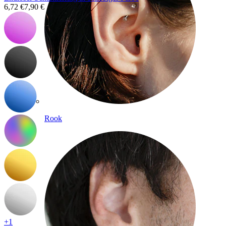
6,72 €
7,90 €
Rook
+1