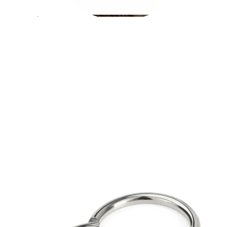
Conch
Daith