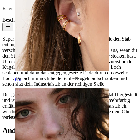
Kugelgröße:
5 mm
Beschreibung
Super cooler
Industrialstab
mit zwei kleinen Wellen, die den Stab
entlang rollen. Dieses Schmuckstück kannst du in fünf
verschiedenen Farben bestellen und es sieht am besten aus, wenn du
den Stab etwas schräg in deinen beiden Piercinglöcher stecken hast.
Um den schönen Industrialstab einzusetzen, musst du zuerst beide
Kugeln abschrauben und dann erst ein Ende durch ein Loch
schieben und dann das entgegengesetzte Ende durch das zweite
Loch. Danach nur noch beide Schließkugeln aufschrauben und
Ohr
schon sitzt dein Industrialstab an der richtigen Stelle.
Der gewellte Industrialstab wurde aus chirurgischen Stahl hergestellt
und ist in den Farben blank, schwarz, blau, gold oder mehrfarbig
erhältlich. Das wellige Design verleiht diesem Industrialstab ein
weiches, abgerundetes Bild und kann in keinster Weise dein Ohr
verletzen.
Andere haben ebenfalls gekauft