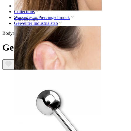
Startseite
Collections
Wasserfester Piercingschmuck
Ohrpiercings
Gewellter Industrialstab
Bodymod Trend
Gewellter Industrialstab
Lobe