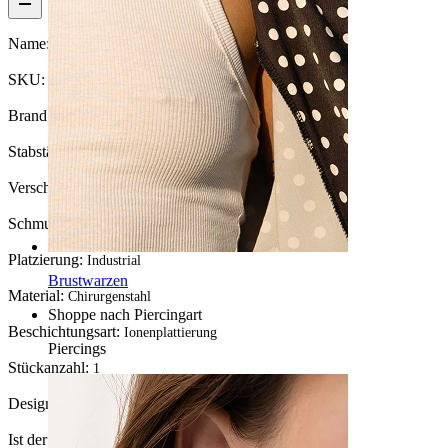
Name:
Gewellter Industrialstab
SKU:
Barbell-24
Brand:
Bodymod Trend
Stabstärke:
1,6 mm
Verschlusstyp:
Außengewinde
Schmuckart:
Barbell
Platzierung:
Industrial
Brustwarzen
Material:
Chirurgenstahl
Shoppe nach Piercingart
Beschichtungsart:
Ionenplattierung
Piercings
Stückanzahl:
1
Design:
Zick-Zack
Ist der Schmuck beschichtet?:
Ja, ganzer Schmuck