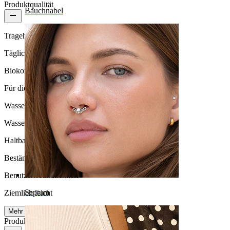
Produktqualität
Bauchnabel
Tragehäufigkeit
Tägliches Tragen
Biokompatibilität
Für die meisten Hauttypen
Wasserbeständigkeit
Wasserfest
Haltbarkeit
Beständig
Benutzerfreundlichkeit
Septum
Ziemlich leicht
Mehr lesen
Produktdetails