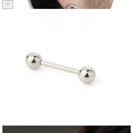
Stretching
14kt. Goldschmuck
Shoppe Titan