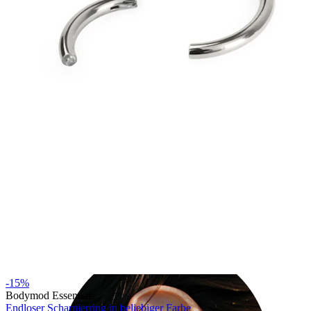
Industrial
-15%
Bodymod Essentials
Endloser Scharnierring in beliebiger Farbe