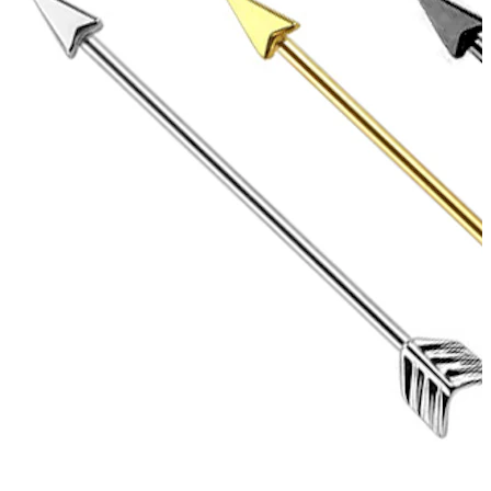
Bodymod Essentials
Kaufe 4, zahle für 3
Shoppe nach Schmuck
Schmuckart