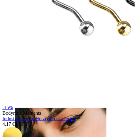
Brustwarzen
-15%
Bodymod Moments
Industrialstab im Herzrythmus-Design
4,17 €
4,90 €