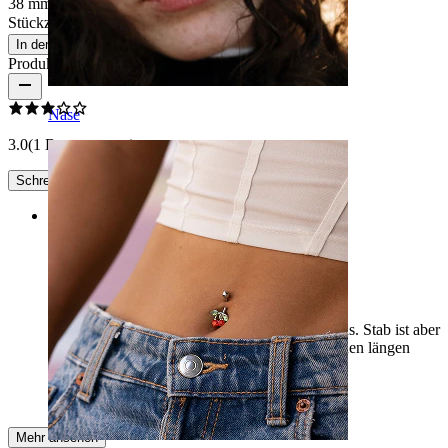
38 mm
Stückzahl: 1
Ändern
In den Warenkorb
Produktbewertungen
Nase
3.0
(1 Bewertungen)
Schreibe eine Bewertung
Rating
Naja
Hat zwar eine super Qualität und sieht schön aus. Stab ist aber
zu lang für mein Ohr sollte es in unterschiedlichen längen
geben.
Julia
Verifizierter Kauf
Mehr ansehen