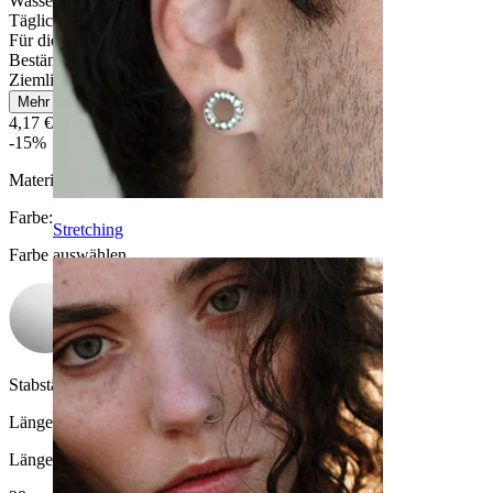
Wasserfest
Tägliches Tragen
Für die meisten Hauttypen
Beständig
Ziemlich leicht
Mehr lesen
4,17 €
4,90 €
-15%
Material:
Chirurgenstahl
Farbe
:
Stretching
Farbe auswählen
Stabstärke:
1,6 mm
Länge
:
Länge auswählen