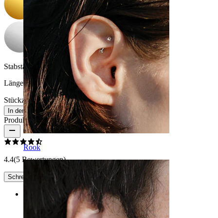
Stabstärke:
1,6 mm
Länge:
38 mm
Stückzahl: 1
Ändern
In den Warenkorb
Produktbewertungen
Rook
4.4
(5 Bewertungen)
Schreibe eine Bewertung
Rating