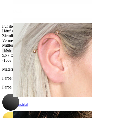
Daith
Für die meisten Hauttypen
Häufiges Tragen
Ziemlich leicht
Vermeide Wasserkontakt
Mittlere Haltbarkeit
Mehr lesen
5,87 €
6,90 €
-15%
Material:
Chirurgenstahl / Messing
Farbe
:
Farbe auswählen
Industrial