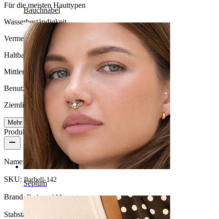
Für die meisten Hauttypen
Bauchnabel
Wasserbeständigkeit
Vermeide Wasserkontakt
Haltbarkeit
Mittlere Haltbarkeit
Benutzerfreundlichkeit
Ziemlich leicht
Mehr lesen
Produktdetails
Name:
Industrial Piercing in Form eines Pfeiles
SKU:
Barbell-142
Septum
Brand:
Bodymod Moments
Stabstärke:
1,6 mm