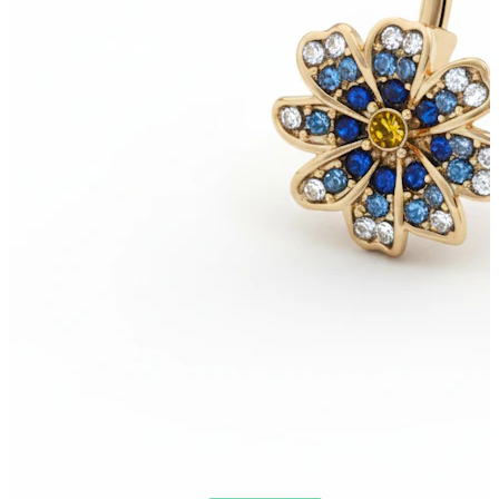
Neuheiten
Kaufe 4, zahle für 3
Bodymod Moments kaufen
Brands
Brands