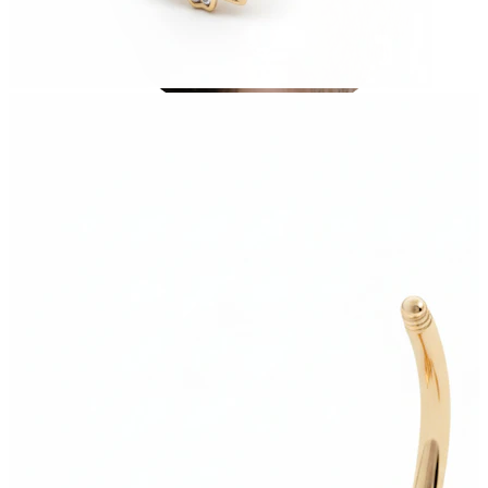
Stretching
14kt. Goldschmuck
Shoppe Titan