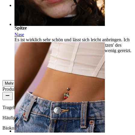
Rating
Spitze
Nase
Es ist wirklich sehr schön und lässt sich leicht anbringen. Ich
habe nur ein kleines Problem gefunden, die 'Spitzen' des
Pfeils in der Nähe des Schaftes haben mich ein wenig gereizt.
emanuela
Verifizierter Kauf
AI-Übersetzung
Original anzeigen
Mehr ansehen
Produktqualität
Tragehäufigkeit
Häufiges Tragen
Biokompatibilität