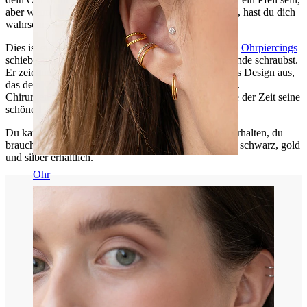
aber wenn du dich entscheidest, diesen Stab zu tragen, hast du dich
wahrscheinlich gerade in ihn verliebt :)
Dies ist ein Industrial Stab, den du durch deine beiden
Ohrpiercings
schiebst und dann die Kugeln in den Stab an jedem Ende schraubst.
Er zeichnet sich durch ein einfaches, aber einzigartiges Design aus,
das dein
Ohrpiercing
besonders beeindruckend macht.
Chirurgenstahl verfärbt sich nicht und behält im Laufe der Zeit seine
schöne Farbe.
Du kannst diesen Stab in drei verschiedenen Farben erhalten, du
brauchst nur deine Lieblingsfarbe zu wählen. Es ist in schwarz, gold
und silber erhältlich.
Ohr