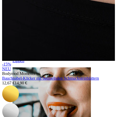
Lippen
-15%
NEU
Bodymod Moments
Bauchnabel-Klicker mit baumelnden Schmucksteinblättern
12,67 €
14,90 €