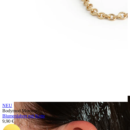
Clip-on
NEU
Bodymod Moments
Blumenlabret mit Kette
9,90 €