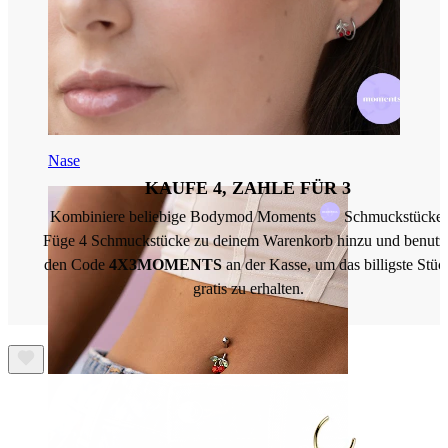
Nase
KAUFE 4, ZAHLE FÜR 3
Kombiniere beliebige Bodymod Moments
Schmuckstücke.
Füge 4 Schmuckstücke zu deinem Warenkorb hinzu und benutz
den Code
4X3MOMENTS
an der Kasse, um das billigste Stüc
gratis zu erhalten.