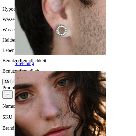
Hypoallergen
Wasserbeständigkeit
Wasserfest
Haltbarkeit
Lebenslange Haltbarkeit
Benutzerfreundlichkeit
Stretching
Benutzerfreundlich
Mehr lesen
Produktdetails
Name:
Zungenstab aus Titan mit Stern
SKU:
Tongue-78
Brand:
Bodymod Trend