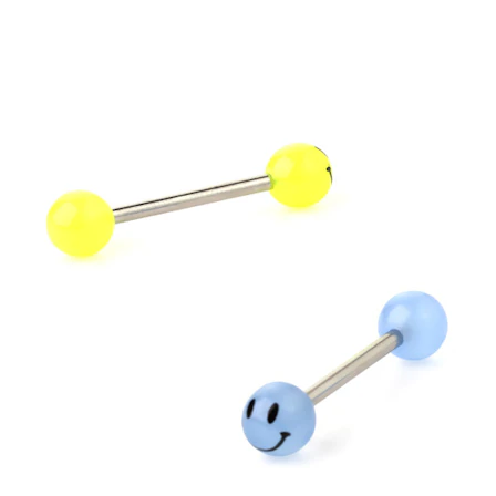
Conch
Daith