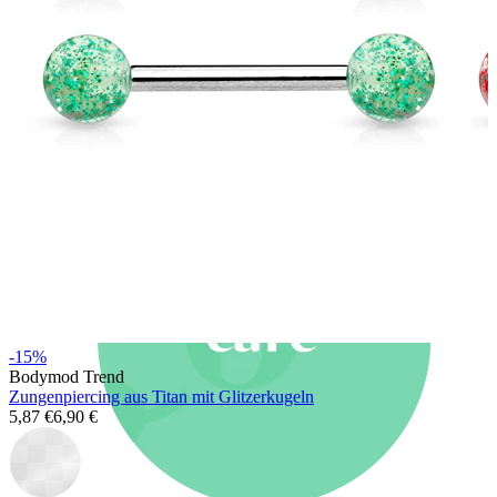
Neuheiten
Kaufe 4, zahle für 3
Bodymod Moments kaufen
Brands
Brands
-15%
Bodymod Trend
Zungenpiercing aus Titan mit Glitzerkugeln
5,87 €
6,90 €