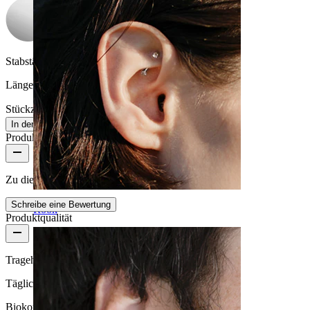
Stabstärke:
1,6 mm
Länge:
16 mm
Stückzahl: 1
Ändern
In den Warenkorb
Produktbewertungen
Zu diesem Produkt gibt es noch keine Bewertungen
Schreibe eine Bewertung
Rook
Produktqualität
Tragehäufigkeit
Tägliches Tragen
Biokompatibilität