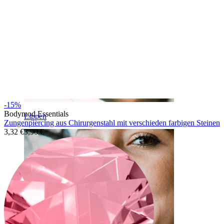
-15%
Bodymod Essentials
Lippen
Zungenpiercing aus Chirurgenstahl mit verschieden farbigen Steinen
3,32 €
3,90 €