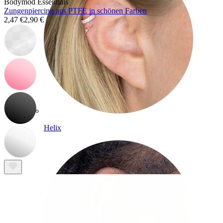
Bodymod Essentials
Zungenpiercing aus PTFE in schönen Farben
2,47 €
2,90 €
Helix