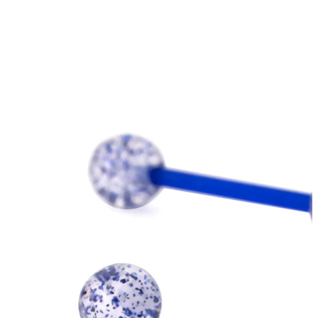
Brustwarzen
Shoppe nach Piercingart
Piercings