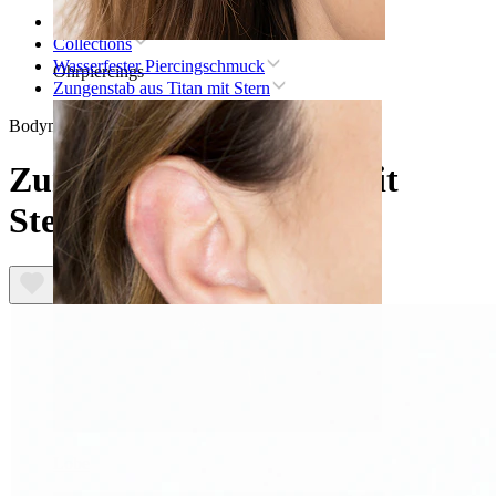
Startseite
Collections
Wasserfester Piercingschmuck
Ohrpiercings
Zungenstab aus Titan mit Stern
Bodymod Trend
Zungenstab aus Titan mit
Stern
Lobe