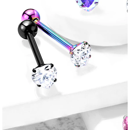
Bodymod Essentials
Kaufe 4, zahle für 3
Shoppe nach Schmuck
Schmuckart