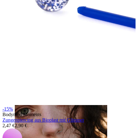
Ohr
-15%
Bodymod Moments
Zungenpiercing aus Bioplast mit Glimmer
2,47 €
2,90 €