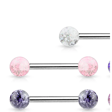
Stretching
14kt. Goldschmuck
Shoppe Titan