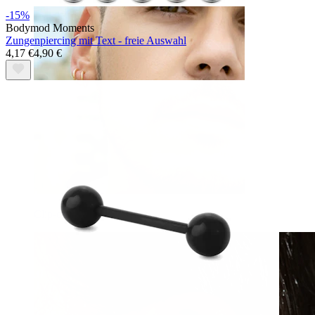
-15%
Bodymod Moments
Zungenpiercing mit Text - freie Auswahl
4,17 €
4,90 €
Clip-on