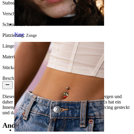
Stabstärke:
1,6 mm
Verschlusstyp:
Innengewinde
Schmuckart:
Barbell
Nase
Platzierung:
Zunge
Länge:
16 mm
Material:
Titanium
Stückanzahl:
1
Beschreibung
Dieser Zungenpiercing aus Titan mit Stern ist hypoallergen und
daher für Personen mit empfindlicher Haut geeignet. Es hat ein
Innengewinde, d.h. der glatte Stab wird durch das Piercing gesteckt
und dann eingeschraubt.
Andere haben ebenfalls gekauft