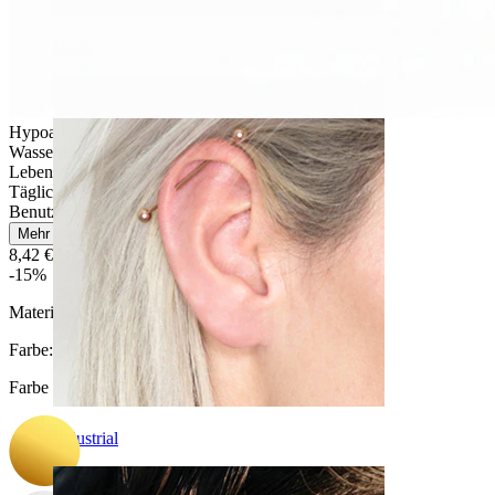
Daith
Hypoallergen
Wasserfest
Lebenslange Haltbarkeit
Tägliches Tragen
Benutzerfreundlich
Mehr lesen
8,42 €
9,90 €
-15%
Material:
Titanium
Farbe
:
Farbe auswählen
Industrial