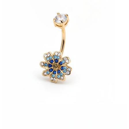
Stretching
14kt. Goldschmuck
Shoppe Titan