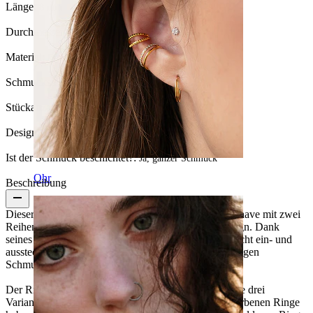
Länge:
8 mm
Durchmesser:
8 mm
Material:
Brass
Schmucksteinfarbe:
Durchsichtig
Stückanzahl:
1
Design:
Unendlichkeitssymbol
Ist der Schmuck beschichtet?:
Ja, ganzer Schmuck
Ohr
Beschreibung
Dieser elegante gedrehte Ring ist ein absolutes Must-have mit zwei
Reihen wunderschöner Steine im Unendlichkeitsdesign. Dank
seines Twist-Ring-Designs lässt sich der Schmuck leicht ein- und
ausstecken und eignet sich somit bestens für den häufigen
Schmuckwechsel je nach deinem Outfit.
Der Ring gibt es in silber, gold und rotgold, wobei alle drei
Varianten mit klaren Steinen besetzt sind. Die silberfarbenen Ringe