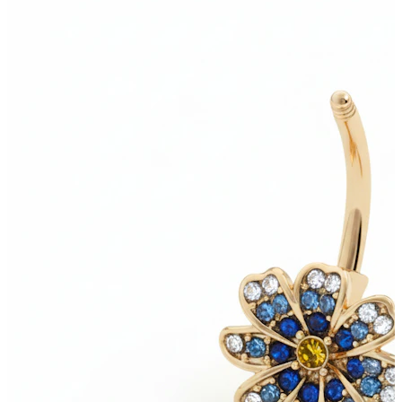
Neuheiten
Kaufe 4, zahle für 3
Bodymod Moments kaufen
Brands
Brands