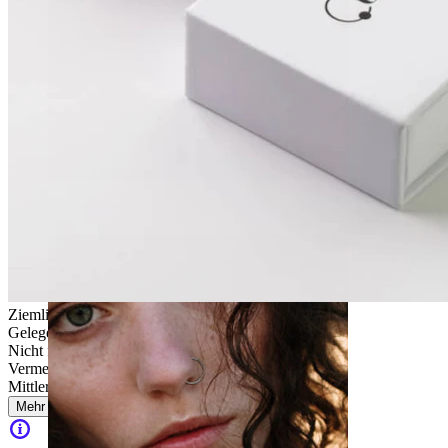
Stretching
Ziemlich leicht
Gelegentliches Tragen
Nicht für empfindliche Haut
Vermeide Wasserkontakt
Mittlere Haltbarkeit
Mehr lesen