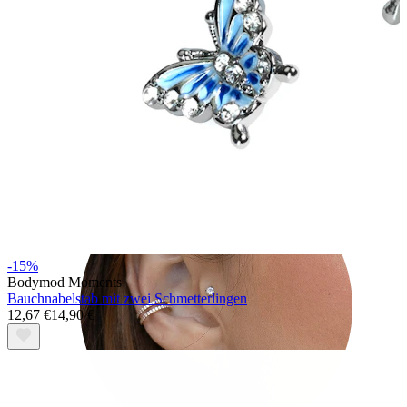
Tragus
-15%
Bodymod Moments
Bauchnabelstab mit zwei Schmetterlingen
12,67 €
14,90 €