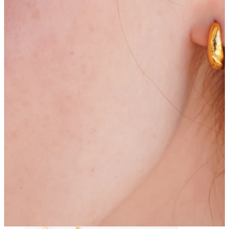
Bodymod Essentials
Kaufe 4, zahle für 3
Shoppe nach Schmuck
Schmuckart