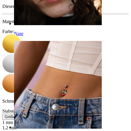
Dieser Artikel ist nicht mehr verfügbar.
Material:
Brass
Farbe
:
Nase
Schmucksteinfarbe:
Durchsichtig
Stabstärke
:
Größeninfo
1 mm
1,2 mm