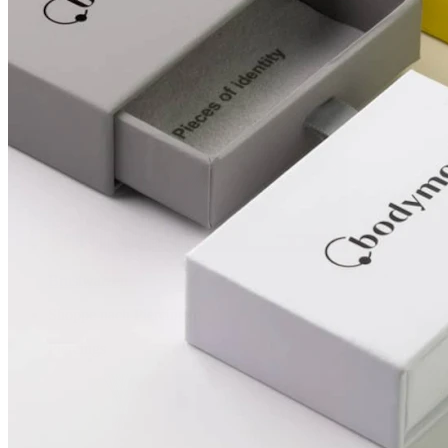
Brustwarzen
Shoppe nach Piercingart
Piercings