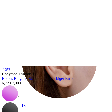
Conch
-15%
Bodymod Essentials
Endlos Ring mit Scharnier in beliebiger Farbe
6,72 €
7,90 €
Daith