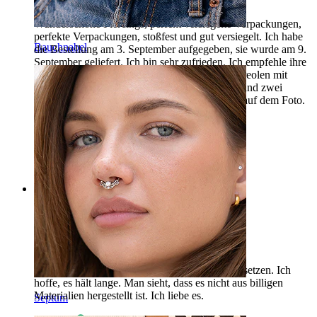
Wunderschöne Piercings, perfekt versiegelte Verpackungen,
perfekte Verpackungen, stoßfest und gut versiegelt. Ich habe
Bauchnabel
die Bestellung am 3. September aufgegeben, sie wurde am 9.
September geliefert. Ich bin sehr zufrieden. Ich empfehle ihre
Piercings wärmstens. Ich habe zwei titanium Creolen mit
Reißverschluss in Form eines Sterns für Helix und zwei
titanium Push-in-Labrets gekauft. Sie sind wie auf dem Foto.
Ich werde gerne weitere Piercings kaufen.
Rossella
Verifizierter Kauf
AI-Übersetzung
Original anzeigen
Rating
Perfekt
Es sieht perfekt im Ohr aus, lässt sich leicht einsetzen. Ich
hoffe, es hält lange. Man sieht, dass es nicht aus billigen
Materialien hergestellt ist. Ich liebe es.
Septum