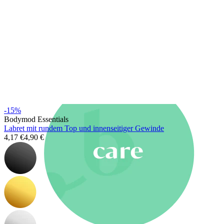
Neuheiten
Kaufe 4, zahle für 3
Bodymod Moments kaufen
Brands
Brands
-15%
Bodymod Essentials
Labret mit rundem Top und innenseitiger Gewinde
4,17 €
4,90 €