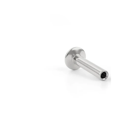
Stretching
14kt. Goldschmuck
Shoppe Titan