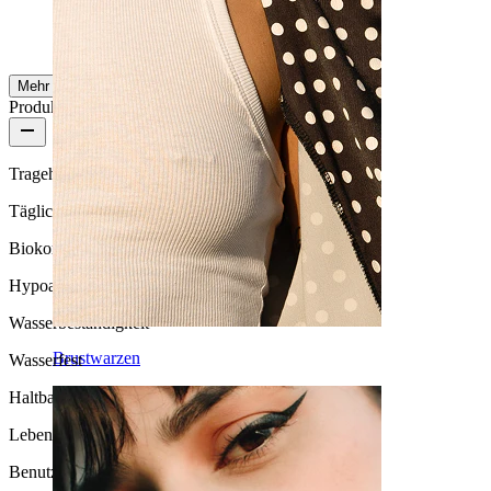
Boglárka
Verifizierter Kauf
AI-Übersetzung
Original anzeigen
Mehr ansehen
Produktqualität
Tragehäufigkeit
Tägliches Tragen
Biokompatibilität
Hypoallergen
Wasserbeständigkeit
Brustwarzen
Wasserfest
Haltbarkeit
Lebenslange Haltbarkeit
Benutzerfreundlichkeit