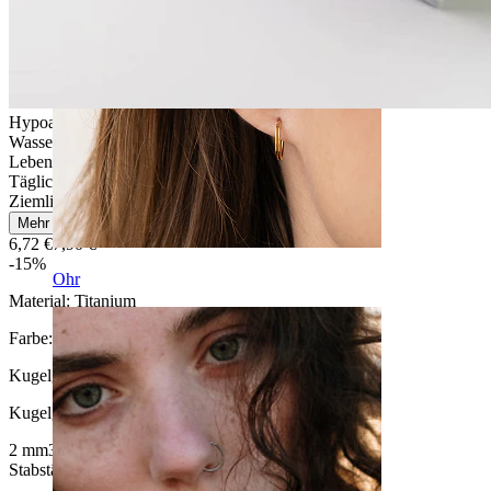
Hypoallergen
Wasserfest
Lebenslange Haltbarkeit
Tägliches Tragen
Ziemlich leicht
Mehr lesen
6,72 €
7,90 €
-15%
Ohr
Material:
Titanium
Farbe:
Silber
Kugelgröße
:
Kugelgröße auswählen
2 mm
3 mm
Stabstärke
: