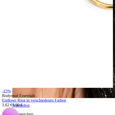
-15%
Bodymod Essentials
Endloser Ring in verschiedenen Farben
1,62 €
1,90 €
Wasserfest
Ohrpiercings