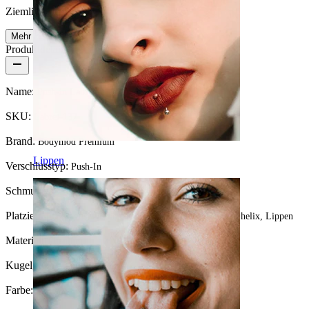
Ziemlich leicht
Mehr lesen
Produktdetails
Name:
Push-in Labret aus Titan
SKU:
Labret-137
Brand:
Bodymod Premium
Lippen
Verschlusstyp:
Push-In
Schmuckart:
Mini Labret, Labret, Flatback
Platzierung:
Tragus, Ohrläppchen, Helix, Conch, Forward helix, Lippen
Material:
Titanium
Kugelgröße:
2 mm.
Farbe:
Silber