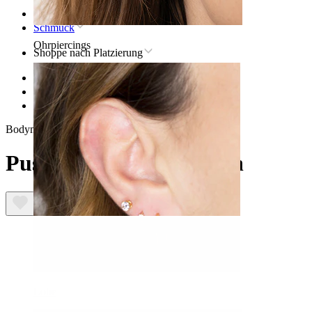
Startseite
Schmuck
Ohrpiercings
Shoppe nach Platzierung
Lippen
Titan-lippenpiercingschmuck
Push-in Labret aus Titan
Bodymod Premium
Push-in Labret aus Titan
Lobe