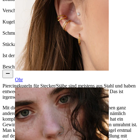
Verschlusstyp:
Außengewinde
Kugelgröße:
3 mm.
Schmucksteintyp:
Kristall
Stückanzahl:
1
Ist der Schmuck beschichtet?:
Ja, ganzer Schmuck
Beschreibung
Ohr
Piercingkugeln für Stecker/Stäbe sind meistens aus Stahl und haben
entweder einen einfachen Stein oder gar keinen Stein. Das ist
irgenwie immer entweder - oder.
Mit dieser Kugel kannst du deinem Piercing jedoch einen ganz
anderen Look verleihen. Die Kugel unterscheidet sich nämlich
komplett von allen anderen Kugeln, denn diese Kugel hat ein
Gewinde aus Stahl, welches von vielen kleinen Steinen umrahmt ist.
Man kann das Stahlgewinde nicht sehen, wenn die Kugel erstmal
auf dem Stab sitzt. Durch die extra Oberflächenbehandlung mit