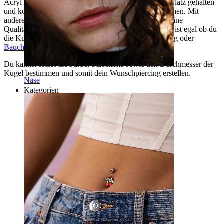
Acryl werden die kleinen Steine alle sicher an ihrem Platz gehalten
und können nicht herausfallen, wie bei geklebten Steinen. Mit
anderen Worten gesagt, bekommst du hier wirkliche eine
Qualitätskugel, von der du wirklich lange gut hast. Es ist egal ob du
die Kugel für ein Labret, ein Hufeisen, Zungenpiercing oder
Bauchnabelpiercing
benötigst.
Du kannst selbst die Farbe, Stabstärke sowie den Durchmesser der
Kugel bestimmen und somit dein Wunschpiercing erstellen.
Nase
Kategorien
Bauchnabel
Lippen
Brustwarzen
Industrial
Dermal
Helix
Ohr