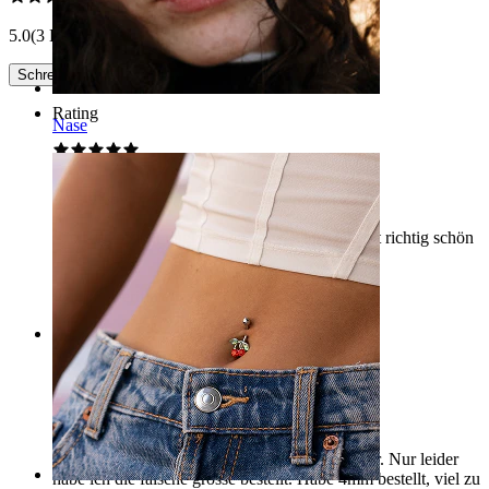
5.0
(3 Bewertungen)
Schreibe eine Bewertung
Rating
Nase
Richtig gut
Die Kugel sieht unglaublich gut aus und glitzert richtig schön
in der Sonne
Adele
Verifizierter Kauf
Rating
tolle kugel
Die kugel ist echt schön, wirklich ein hingucker. Nur leider
habe ich die falsche grösse bestellt. Habe 4mm bestellt, viel zu