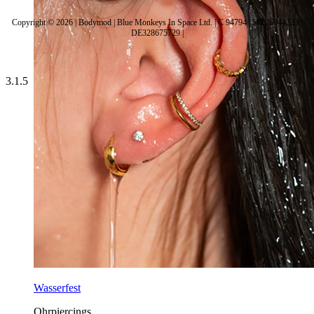
Copyright © 2026 | Bodymod | Blue Monkeys In Space Ltd. | C 94794 | MT26944223 |
DE328675729 |
3.1.5
Wasserfest
Ohrpiercings