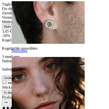
Tägliches Tragen
Für die meisten Hauttypen
Ziemlich leicht
Vermeide Wasserkontakt
Mittlere Haltbarkeit
Mehr lesen
3,45 €
6,90 €
-50%
Kugelgröße
:
Kugelgröße auswählen
Stretching
3 mm
6 mm
Stabstärke
:
Stabstärke auswählen
Größeninfo
1,2 mm
1,6 mm
Stückzahl: 1
Ändern
In den Warenkorb
Produktbewertungen