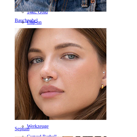
Septum
14kt. Gold
Bauchnabel
Clip-on
Labret
Zunge
Nase
Tragus
Barbell
Rook
Daith
Hufeisen
Ring
Werkzeuge
Septum
Curved Barbell