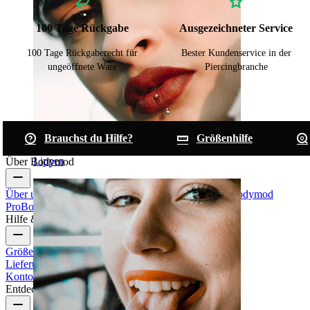
100 Tage Rückgabe
Ausgezeichneter Service
100 Tage Rückgaberecht für
Bester Kundenservice in der
ungeöffnete Ware
Piercingbranche
Brauchst du Hilfe?
Größenhilfe
Lippen
Über Bodymod
Über uns
Blog
Bedingungen & Konditionen
Kontakt
Bodymod
Pro
Bodymod Creators
Bodymod Bewertungen
Hilfe & Infos
Größenhilfe
Bestellung verfolgen
Informationen zur
Lieferung
Rücksendung & Stornierung
Zahlung
Mein
Konto
Bodymod Support
Entdecke