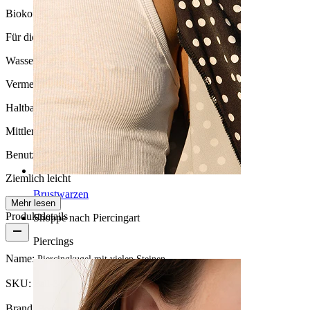
Biokompatibilität
Für die meisten Hauttypen
Wasserbeständigkeit
Vermeide Wasserkontakt
Haltbarkeit
Mittlere Haltbarkeit
Benutzerfreundlichkeit
Ziemlich leicht
Brustwarzen
Mehr lesen
Produktdetails
Shoppe nach Piercingart
Piercings
Name:
Piercingkugel mit vielen Steinen
SKU:
Ball-34
Brand:
Bodymod Essentials