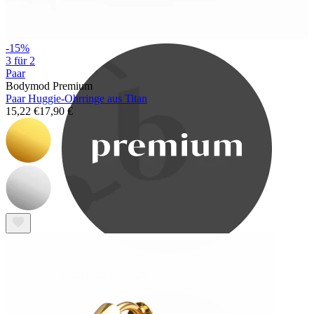
Bodymod Care
-15%
3 für 2
Paar
Bodymod Premium
Paar Huggie-Ohrringe aus Titan
15,22 €
17,90 €
Bodymod Premium