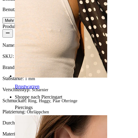
Benutzerfreundlich
Mehr lesen
Produktdetails
Name:
Paar Ohrringe mit Herz-Anhänger
SKU:
Ring-265
Brand:
Bodymod Trend
Stabstärke:
1 mm
Brustwarzen
Verschlusstyp:
Scharnier
Shoppe nach Piercingart
Schmuckart:
Ring, Huggy, Paar Ohrringe
Piercings
Platzierung:
Ohrläppchen
Durchmesser:
10 mm
Material:
Chirurgenstahl