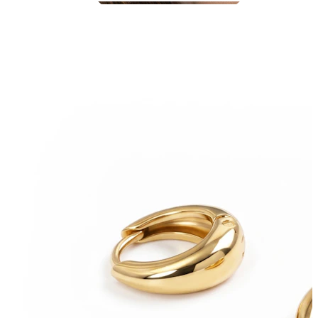
Conch
Daith