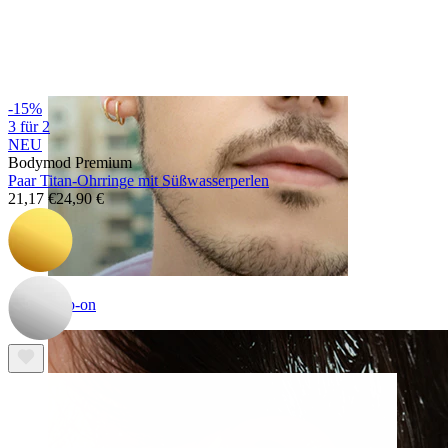
-15%
3 für 2
NEU
Bodymod Premium
Paar Titan-Ohrringe mit Süßwasserperlen
21,17 €
24,90 €
Clip-on