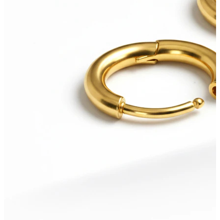
Neuheiten
Kaufe 4, zahle für 3
Bodymod Moments kaufen
Brands
Brands