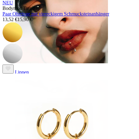
NEU
Bodymod Trend
Paar Ohrringe mit viereckigem Schmucksteinanhänger
13,52 €
15,90 €
Lippen