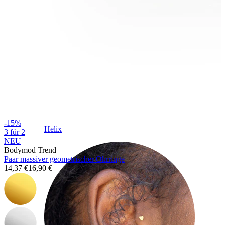
-15%
Helix
3 für 2
NEU
Bodymod Trend
Paar massiver geometrischer Ohrringe
14,37 €
16,90 €