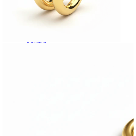
Stretching
14kt. Goldschmuck
Shoppe Titan