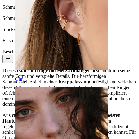
Schmucksteinfarbe:
Durchsichtig
Schmucksteintyp:
Kubischer Zirkonia
Stückanzahl:
1
Flash label:
3 für 2
Beschreibung
Dieses
Paar Ohrringe mit Herz-Anhänger
besticht durch seine
sanfte Form und verspielte Details. Die herzförmigen
Ohr
Schmucksteine sind in einer
Krappefassung
befestigt und verleihen
diesen Ohrringen dezente Bewegung, die herkömmlichen Ringen
oft fehtl. Mit diesem Schmuckstück setzt du ganz unkompliziert
einen besonderen Akzent, der deinen Look auffrischt, ohne ihn zu
dominieren. Erhältlich in den Farben Gold und Silber.
Aus
chirurgischem Stahl
gefertigt, sind sie
für die meisten
Hauttypen geeignet, wasserfest
und
langlebig
für den
regelmäßigen Einsatz. Der
Scharnierverschluss
lässt sich leicht
schließen und sitzt sicher, sodass du sie jeden Tag tragen kannst. Für
Ohrläppchenpiercings geeignet und
als Paar verkauft.