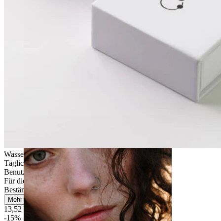
Stretching
Wasserfest
Tägliches Tragen
Benutzerfreundlich
Für die meisten Hauttypen
Beständig
Mehr lesen
13,52 €
15,90 €
-15%