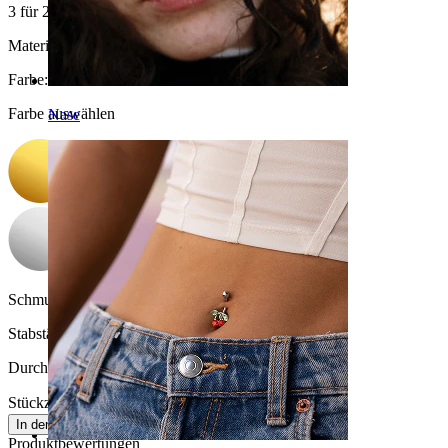
3 für 2
Material:
Chirurgenstahl
Farbe
:
Farbe auswählen
Nase
Schmucksteinfarbe:
Durchsichtig
Stabstärke:
1 mm
Durchmesser:
10 mm
Stückzahl: 1
Ändern
In den Warenkorb
Produktbewertungen