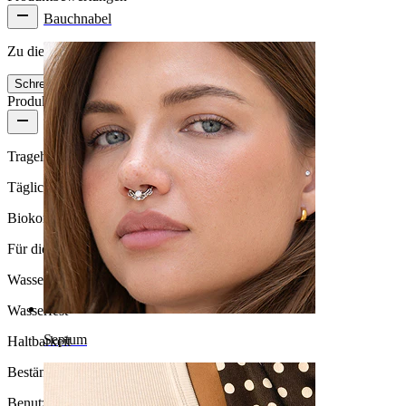
Bauchnabel
Zu diesem Produkt gibt es noch keine Bewertungen
Schreibe eine Bewertung
Produktqualität
Tragehäufigkeit
Tägliches Tragen
Biokompatibilität
Für die meisten Hauttypen
Wasserbeständigkeit
Wasserfest
Septum
Haltbarkeit
Beständig
Benutzerfreundlichkeit