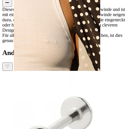
Dieses tolle Labret aus Chirurgenstahl hat ein Innengewinde und ist
mit einem Sternendesign versehen. Stifte mit Außengewinde neigen
dazu, die Haut zu zerkratzen und zu verletzen, wenn sie eingesteckt
oder herausgenommen werden, aber das ist bei diesem cleveren
Design definitiv nicht der Fall.
Für alle, die ein praktisches und vielseitiges Labret suchen, ist dies
genau das Richtige.
Andere haben ebenfalls gekauft
Brustwarzen