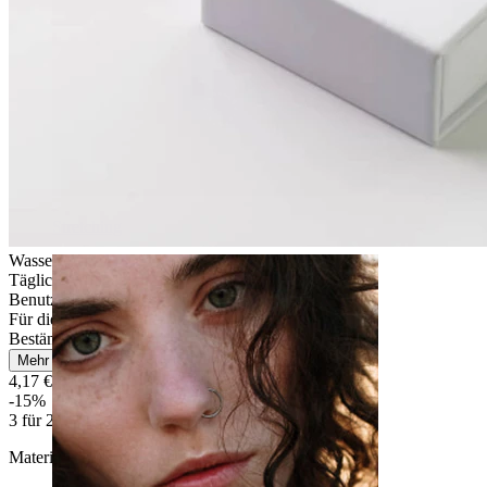
Stretching
Wasserfest
Tägliches Tragen
Benutzerfreundlich
Für die meisten Hauttypen
Beständig
Mehr lesen
4,17 €
4,90 €
-15%
3 für 2
Material:
Chirurgenstahl