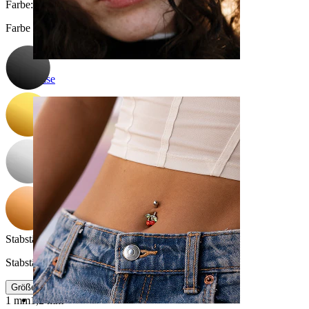
Farbe
:
Farbe auswählen
Nase
Stabstärke
:
Stabstärke auswählen
Größeninfo
1 mm
1,2 mm