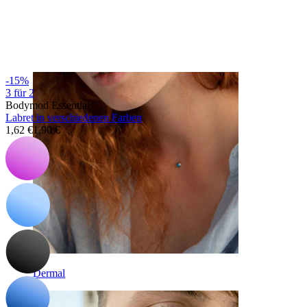
Augenbraue
-15%
3 für 2
Bodymod Essentials
Labret in verschiedenen Farben
1,62 €
1,90 €
Dermal