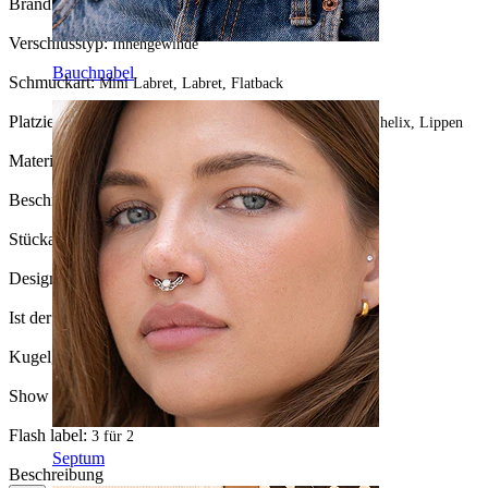
Brand:
Bodymod Essentials
Verschlusstyp:
Innengewinde
Bauchnabel
Schmuckart:
Mini Labret, Labret, Flatback
Platzierung:
Tragus, Ohrläppchen, Helix, Conch, Forward helix, Lippen
Material:
Chirurgenstahl
Beschichtungsart:
Ionenplattierung
Stückanzahl:
1
Design:
Sterne
Ist der Schmuck beschichtet?:
Ja, ganzer Schmuck
Kugelgröße:
3.5 mm
Show pair option:
Ja
Flash label:
3 für 2
Septum
Beschreibung