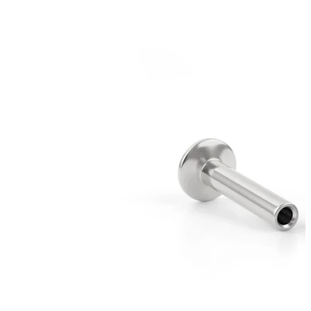
Bodymod Essentials
Kaufe 4, zahle für 3
Shoppe nach Schmuck
Schmuckart