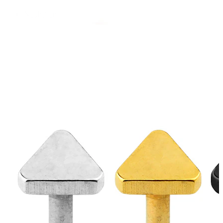
Neuheiten
Kaufe 4, zahle für 3
Bodymod Moments kaufen
Brands
Brands