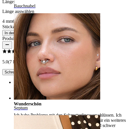
Länge
:
Bauchnabel
Länge auswählen
4 mm
6 mm
8 mm
Stückzahl: 1
Ändern
In den Warenkorb
Produktbewertungen
5.0
(7 Bewertungen)
Schreibe eine Bewertung
Rating
Wunderschön
Septum
Ich habe Probleme mit den Schmetterlingsverschlüssen. Ich
habe ein geschlossenes Piercing geöffnet und mir ein weiteres
gemacht, und obwohl dieser Labret klein ist und schwer