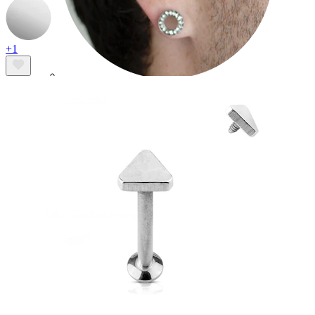
+1
Stretching
14kt. Goldschmuck
Shoppe Titan