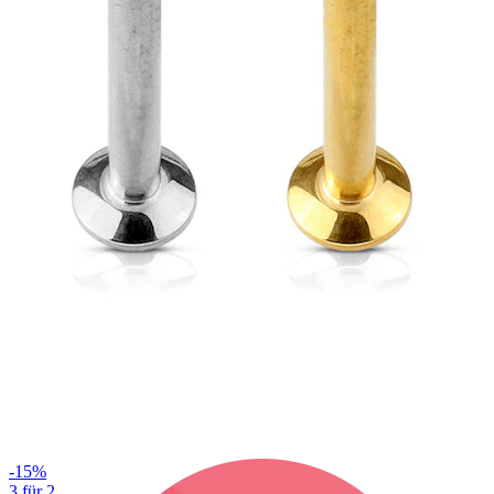
Bodymod Care
Bodymod Premium
-15%
3 für 2