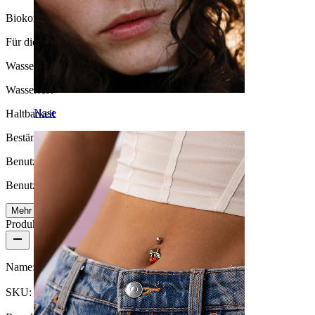
Biokompatibilität
Für die meisten Hauttypen
Wasserbeständigkeit
Wasserfest
Nase
Haltbarkeit
Beständig
Benutzerfreundlichkeit
Benutzerfreundlich
Mehr lesen
Produktdetails
Name:
Labret mit Sternendesign
SKU:
Labret-67