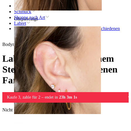
Startseite
Schmuck
Shoppe nach Art
Ohrpiercings
Labret
Labret aus PTFE mit einem Stein in vielen verschiedenen
Farben
Bodymod Essentials
Labret aus PTFE mit einem
Stein in vielen verschiedenen
Farben
Kaufe 3, zahle für 2 – endet in
23h 3m 1s
Nicht verfügbar
Lobe