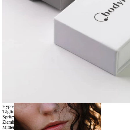
Stretching
Hypoallergen
Tägliches Tragen
Spritzwassergeschützt
Ziemlich leicht
Mittlere Haltbarkeit