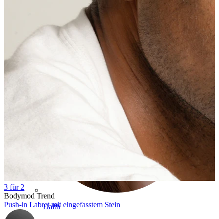
Conch
3 für 2
Bodymod Trend
Push-in Labret mit eingefasstem Stein
Daith