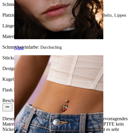
Schmuckart:
Labret, Flatback
Platzierung:
Tragus, Ohrläppchen, Helix, Conch, Forward helix, Lippen
Länge:
8 mm
Material:
PTFE
Schmucksteinfarbe:
Nase
Durchsichtig
Stückanzahl:
1
Design:
Simpel
Kugelgröße:
2.5 mm
Flash label:
3 für 2
Beschreibung
Dieser Labret wurde aus PTFE hergestellt, was ein hervorragendes
Material für Piercings ist, besonders für Allergiker, da PTFE kein
Nickel oder andere Schadstoffe enthält. Gleichzeitig ist es sehr