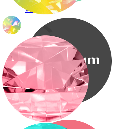
Bodymod Care
Bodymod Premium