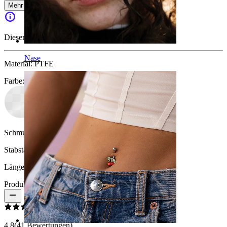
Mehr lesen
Dieser Artikel ist nicht mehr verfügbar.
Nase
Material:
PTFE
Farbe
:
Schmucksteinfarbe:
Durchsichtig
Stabstärke:
1,2 mm
Länge:
8 mm
Produktbewertungen
4.8
(41 Bewertungen)