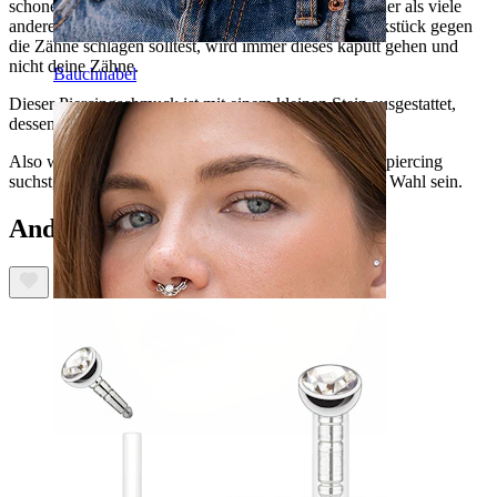
schonend für Zähne und Zahnfleisch, da es viel weicher als viele
andere Materialien ist. Also falls du mal dein Schmuckstück gegen
die Zähne schlagen solltest, wird immer dieses kaputt gehen und
nicht deine Zähne.
Bauchnabel
Dieser Piercingschmuck ist mit einem kleinen Stein ausgestattet,
dessen Farbe zu selbst bestimmen kannst.
Also wenn du ein gutes Schmuckstück für dein Mundpiercing
suchst, dann könnte dieser Labret aus PTFE eine gute Wahl sein.
Andere haben ebenfalls gekauft
Septum