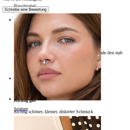
Bauchnabel
Schreibe eine Bewertung
Rating
Gut
Hat ne gute Qualität und sieht super aus aber finde den stab
für ein labret etwas zu kurz.
Julia
Verifizierter Kauf
Rating
Richtig gut
Septum
Richtig schöner, kleiner, diskreter Schmuck
Mulle
Verifizierter Kauf