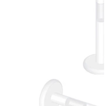
Bodymod Essentials
Kaufe 4, zahle für 3
Shoppe nach Schmuck
Schmuckart