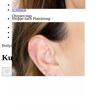
Startseite
Schmuck
Ohrpiercings
Shoppe nach Platzierung
Lippen
Titan-lippenpiercingschmuck
Kugelring aus Titan
Bodymod Premium
Kugelring aus Titan
Lobe