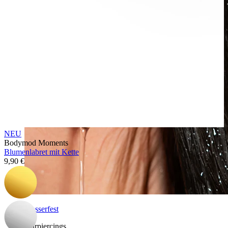
NEU
Bodymod Moments
Blumenlabret mit Kette
9,90 €
Wasserfest
Ohrpiercings