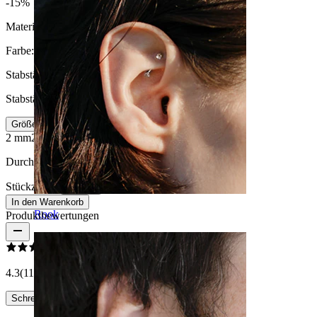
-15%
Material:
Chirurgenstahl
Farbe:
Schwarz
Stabstärke
:
Stabstärke auswählen
Größeninfo
2 mm
2,4 mm
3 mm
4 mm
Durchmesser:
13 mm
Stückzahl: 1
Ändern
In den Warenkorb
Rook
Produktbewertungen
4.3
(11 Bewertungen)
Schreibe eine Bewertung