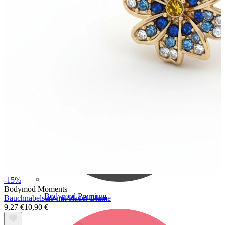
Bodymod Care
-15%
Bodymod Moments
Bodymod Premium
Bauchnabelstab mit blauer Blume
9,27 €
10,90 €