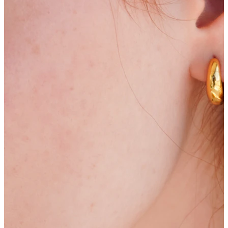
Bodymod Essentials
Kaufe 4, zahle für 3
Shoppe nach Schmuck
Schmuckart