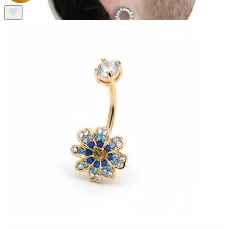
Stretching
14kt. Goldschmuck
Shoppe Titan