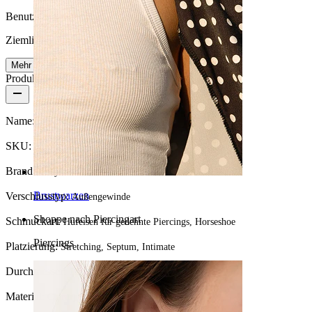
Benutzerfreundlichkeit
Ziemlich leicht
Mehr lesen
Produktdetails
Name:
Großes Hufeisen in vielen Farben
SKU:
Horseshoe-21
Brand:
Bodymod Moments
Brustwarzen
Verschlusstyp:
Außengewinde
Shoppe nach Piercingart
Schmuckart:
Hufeisen für gedehnte Piercings, Horseshoe
Piercings
Platzierung:
Stretching, Septum, Intimate
Durchmesser:
13 mm
Material:
Chirurgenstahl