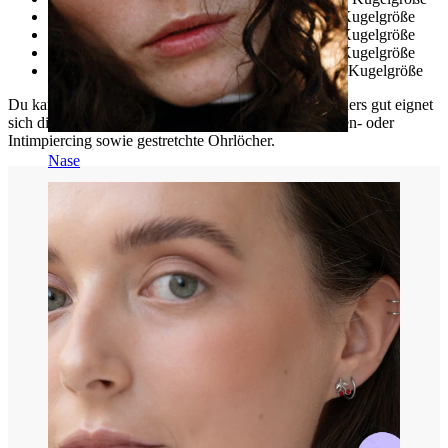
3 mm Stabstärke/ 13 mm Durchmesser/ 6 mm Kugelgröße
4 mm Stabstärke/ 13 mm Durchmesser/ 8 mm Kugelgröße
5 mm Stabstärke/ 13 mm Durchmesser/ 8 mm Kugelgröße
6 mm Stabstärke/ 13 mm Durchmesser/ 10 mm Kugelgröße
Du kannst beide Kugeln seperat abschrauben. Besonders gut eignet
sich dieser Schmuck für Piercings wie das Brustwarzen- oder
Intimpiercing sowie gestretchte Ohrlöcher.
Nase