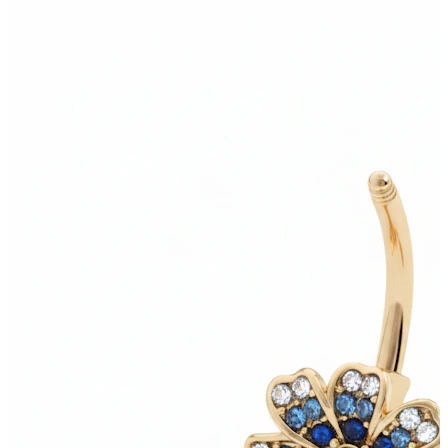
Neuheiten
Kaufe 4, zahle für 3
Bodymod Moments kaufen
Brands
Brands