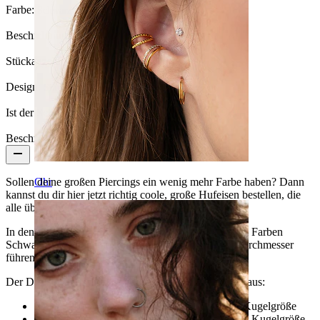
Farbe:
Schwarz
Beschichtungsart:
Ionenplattierung
Stückanzahl:
1
Design:
Simpel
Ist der Schmuck beschichtet?:
Ja, ganzer Schmuck
Beschreibung
Ohr
Sollen deine großen Piercings ein wenig mehr Farbe haben? Dann
kannst du dir hier jetzt richtig coole, große Hufeisen bestellen, die
alle über 2 mm Stabstärke auf Lager sind.
In den Größen ab 2,5 mm sind die beiden beliebtesten Farben
Schwarz und Multicolor, die wir sogar bis 6,5 mm Durchmesser
führen.
Der Durchmesser und die Kugelgröße sieht wie folgt aus:
2 mm Stabstärke/ 13 mm Durchmesser/ 5 mm Kugelgröße
2,4 mm Stabstärke/ 13 mm Durchmesser/ 6 mm Kugelgröße