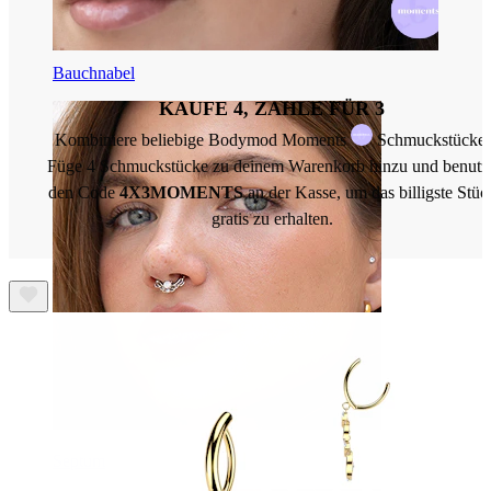
Bauchnabel
KAUFE 4, ZAHLE FÜR 3
Kombiniere beliebige Bodymod Moments
Schmuckstücke.
Füge 4 Schmuckstücke zu deinem Warenkorb hinzu und benutz
den Code
4X3MOMENTS
an der Kasse, um das billigste Stüc
gratis zu erhalten.
Septum