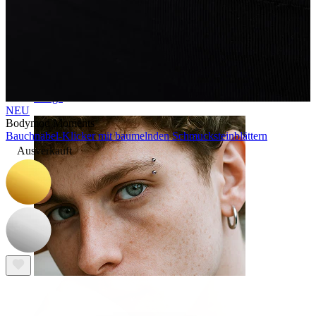
Zunge
NEU
Bodymod Moments
Bauchnabel-Klicker mit baumelnden Schmucksteinblättern
Ausverkauft