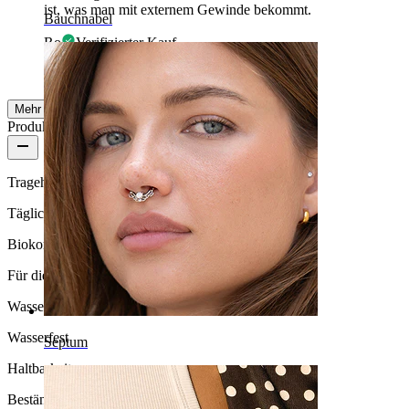
ist, was man mit externem Gewinde bekommt.
Bauchnabel
Ro
Verifizierter Kauf
AI-Übersetzung
Original anzeigen
Mehr ansehen
Produktqualität
Tragehäufigkeit
Tägliches Tragen
Biokompatibilität
Für die meisten Hauttypen
Wasserbeständigkeit
Wasserfest
Septum
Haltbarkeit
Beständig