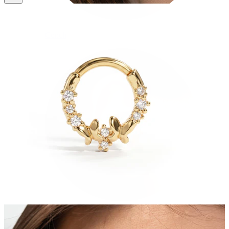
Conch
Daith