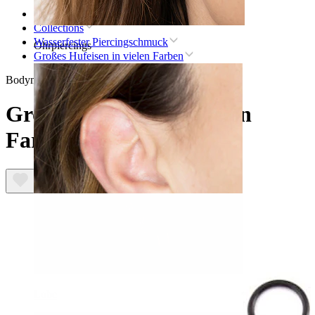
Startseite
Collections
Wasserfester Piercingschmuck
Ohrpiercings
Großes Hufeisen in vielen Farben
Bodymod Moments
Großes Hufeisen in vielen
Farben
Lobe