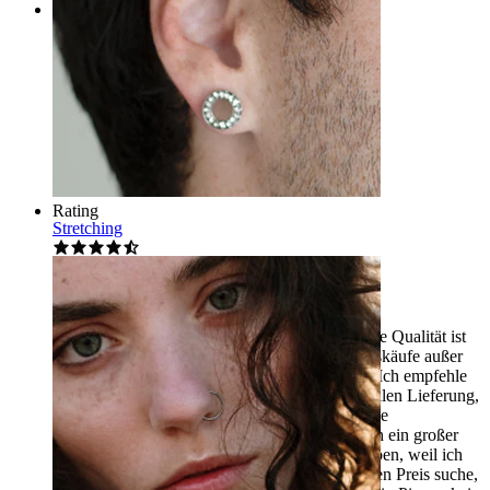
Rating
Great
Thumbs up for Bodymod!
Alexandru-Stefan
Verifizierter Kauf
Rating
Stretching
Für mein Septum mit 4mm
Ich bestätige vollständig, was ich wollte, und die Qualität ist
gut!!! Ich denke, ich werde alle meine Piercingskäufe außer
Plugs für meine Dehnungen woanders kaufen. Ich empfehle
es auf jeden Fall, zusätzlich zu einer sehr schnellen Lieferung,
auch ohne DHL, und die Tatsache, dass wir eine
Sendungsverfolgungsnummer erhalten, wirklich ein großer
Vorteil. Ich bin froh, diese Seite entdeckt zu haben, weil ich
nach Qualitäts-Schmuck zu einem angemessenen Preis suche,