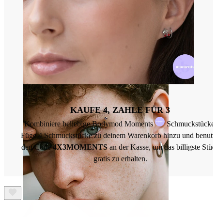
Zunge
KAUFE 4, ZAHLE FÜR 3
Kombiniere beliebige Bodymod Moments
Schmuckstücke.
Füge 4 Schmuckstücke zu deinem Warenkorb hinzu und benutz
den Code
4X3MOMENTS
an der Kasse, um das billigste Stüc
gratis zu erhalten.