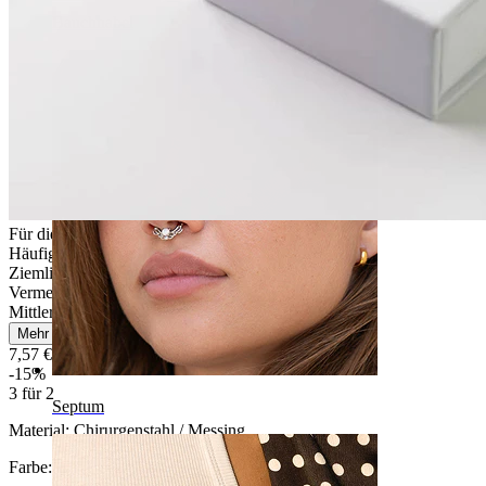
Bauchnabel
Für die meisten Hauttypen
Häufiges Tragen
Ziemlich leicht
Vermeide Wasserkontakt
Mittlere Haltbarkeit
Mehr lesen
7,57 €
8,90 €
-15%
3 für 2
Septum
Material:
Chirurgenstahl / Messing
Farbe:
Gold