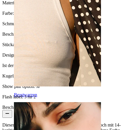
Material:
Chirurgenstahl / Messing
Farbe:
Gold
Schmucksteintyp:
Kubischer Zirkonia
Beschichtungsart:
Ionenplattierung
Stückanzahl:
1
Design:
Oval
Ist der Schmuck beschichtet?:
Ja, ganzer Schmuck
Kugelgröße:
6 mm
Show pair option:
Ja
Brustwarzen
Flash label:
3 für 2
Beschreibung
Dieser Ring ist aus Chirurgenstahl gefertigt. Er ist jedoch mit 14-