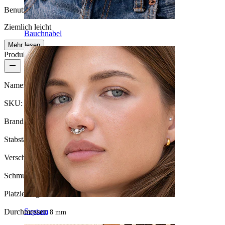
Benutzerfreundlichkeit
Ziemlich leicht
Bauchnabel
Mehr lesen
Produktdetails
Name:
Endlosring mit ovalem Stein in mehreren Farben
SKU:
Ring-139
Brand:
Bodymod Moments
Stabstärke:
0,8 mm
Verschlusstyp:
Drehen
Schmuckart:
Ring
Platzierung:
Nasenloch
Septum
Durchmesser:
8 mm