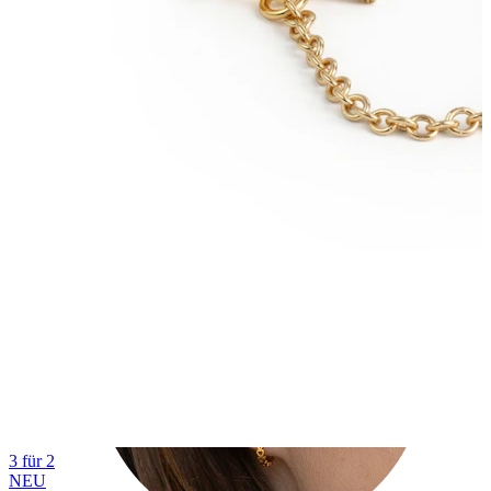
Tragus
3 für 2
NEU