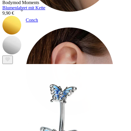
Bodymod Moments
Blumenlabret mit Kette
9,90 €
Conch
Daith