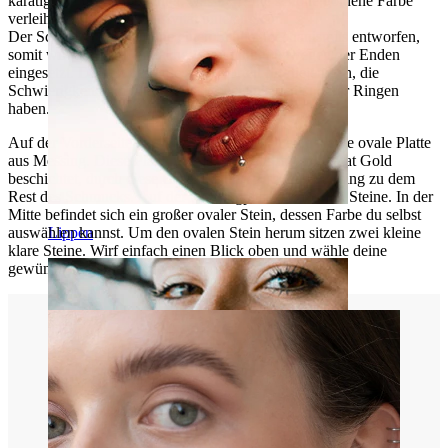
karätigem Gold beschichtet, was ihm eine schöne goldene Farbe
verleiht und seine Exklusivität unterstreicht.
Der Schmuck wurde ohne einen Schließmechanismus entworfen,
somit wird er durch einfaches hin und her bewegen der Enden
eingesetzt. Dies ist besonders ein Vorteil für diejenigen, die
Schwierigkeiten mit den Schließmechanismen anderer Ringen
haben.
Auf der Vorderseite des Rings befindet sich eine kleine ovale Platte
aus Messing. Diese Platte wurde ebenfalls mit 14 Karat Gold
beschichtet, durch diese Beschichtung passt das Messing zu dem
Rest des Schmucks. Auf der Messingplatte sitzen drei Steine. In der
Mitte befindet sich ein großer ovaler Stein, dessen Farbe du selbst
Lippen
auswählen kannst. Um den ovalen Stein herum sitzen zwei kleine
klare Steine. Wirf einfach einen Blick oben und wähle deine
gewünschte Farbe für den ovalen Stein aus.