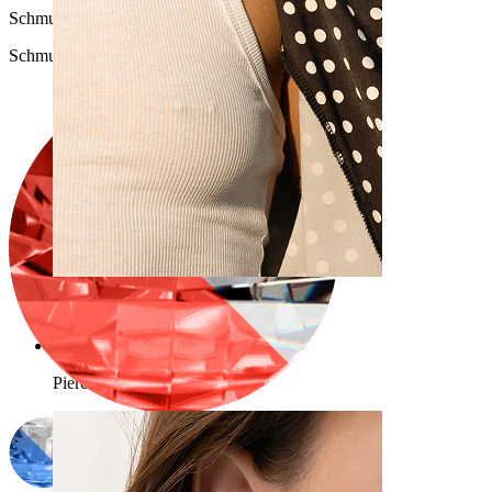
Schmucksteinfarbe
:
Schmucksteinfarbe auswählen
Brustwarzen
Shoppe nach Piercingart
Piercings