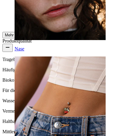
Einkauf nur wärmstens empfehlen.
Halina
Verifizierter Kauf
AI-Übersetzung
Original anzeigen
Mehr ansehen
Produktqualität
Nase
Tragehäufigkeit
Häufiges Tragen
Biokompatibilität
Für die meisten Hauttypen
Wasserbeständigkeit
Vermeide Wasserkontakt
Haltbarkeit
Mittlere Haltbarkeit