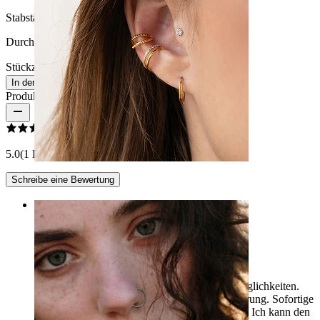
Stabstärke:
0,8 mm
Durchmesser:
8 mm
Stückzahl: 1
Ändern
In den Warenkorb
Produktbewertungen
5.0
(1 Bewertungen)
Schreibe eine Bewertung
Ohr
Rating
Nasenpiercing
Eine großartige Firma mit schönen Auswahlmöglichkeiten.
Ich bin begeistert von der Präzision der Ausführung. Sofortige
Antwort von einer netten Dame auf WhatsApp. Ich kann den