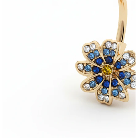
Bodymod Essentials
Kaufe 4, zahle für 3
Shoppe nach Schmuck
Schmuckart