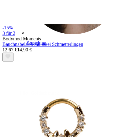
-15%
3 für 2
Bodymod Moments
Stretching
Bauchnabelstab mit zwei Schmetterlingen
12,67 €
14,90 €
14kt. Goldschmuck
Shoppe Titan