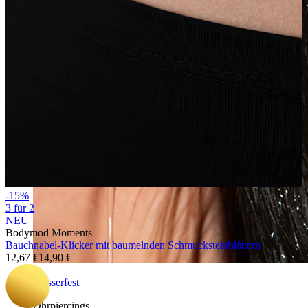
-15%
3 für 2
NEU
Bodymod Moments
Bauchnabel-Klicker mit baumelnden Schmucksteinblättern
12,67 €
14,90 €
Wasserfest
Ohrpiercings