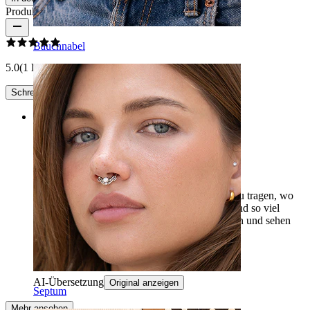
Produktbewertungen
Bauchnabel
5.0
(1 Bewertungen)
Schreibe eine Bewertung
Rating
perfekte Schlafgelegenheit für den Lobe
Gekauft, um sie in meinem 2. und 3. Ohrloch zu tragen, wo
ich zuvor Titan-Stifte verwendet habe. Diese sind so viel
komfortabler und lassen sich einfacher einsetzen und sehen
wirklich gut aus. Ich werde mehr kaufen.
gadolinium
Verifizierter Kauf
AI-Übersetzung
Original anzeigen
Septum
Mehr ansehen