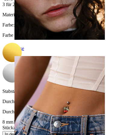
3 für 2
Material:
Chirurgenstahl
Farbe
:
Farbe auswählen
Nase
Stabstärke:
1,2 mm
Durchmesser
:
Durchmesser auswählen
8 mm
10 mm
Stückzahl: 1
Ändern
In den Warenkorb