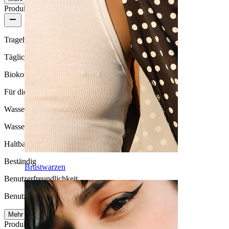
Produktqualität
Tragehäufigkeit
Tägliches Tragen
Biokompatibilität
Für die meisten Hauttypen
Wasserbeständigkeit
Wasserfest
Haltbarkeit
Beständig
Brustwarzen
Benutzerfreundlichkeit
Benutzerfreundlich
Mehr lesen
Produktdetails