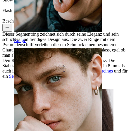
Ja
Flash label:
3 für 2
Beschreibung
Dieser Segmentring zeichnet sich durch seine Eleganz und sein
schlichtes und trendiges Design aus. Die zwei Ringe mit dem
Zunge
Pyramidenschliff verleihen diesem Schmuck einen besonderen
Charakter und Finesse. Dieser Ring passt zu jedem Anlass, egal ob
man abends ausgeht oder zu Hause zu Abend isst.
Den Ring gibt es in 3 Farben: Gold, Silber und Schwarz. Die
Stabstärke des Schmucks ist 1,2 mm und er ist sowohl in 8 mm als
auch in 10 mm erhältlich. Ideal für die meisten
Ohrpiercings
und für
ein
Septum-Piercing
.