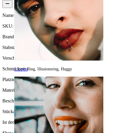
Name:
Doppelter Scharnierring mit Pyramidenschliff
SKU:
Ring-190
Brand:
Bodymod Trend
Stabstärke:
1,2 mm
Verschlusstyp:
Scharnier
Schmuckart:
Lippen
Ring, Illusionsring, Huggy
Platzierung:
Tragus, Septum, Augenbraue, Conch
Material:
Chirurgenstahl
Beschichtungsart:
PVD-Beschichtung
Stückanzahl:
1
Ist der Schmuck beschichtet?:
Ja, ganzer Schmuck
Show pair option: