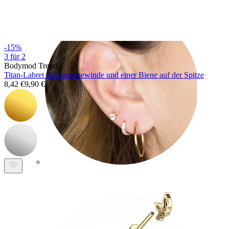
-15%
3 für 2
Bodymod Trend
Titan-Labret mit Innengewinde und einer Biene auf der Spitze
8,42 €
9,90 €
Lobe