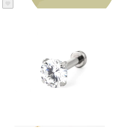
Bodymod Essentials
Kaufe 4, zahle für 3
Shoppe nach Schmuck
Schmuckart