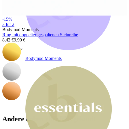
-15%
3 für 2
Bodymod Moments
Ring mit doppelter gespaltenen Steinreihe
8,42 €
9,90 €
Bodymod Moments
Andere haben ebenfalls gekauft