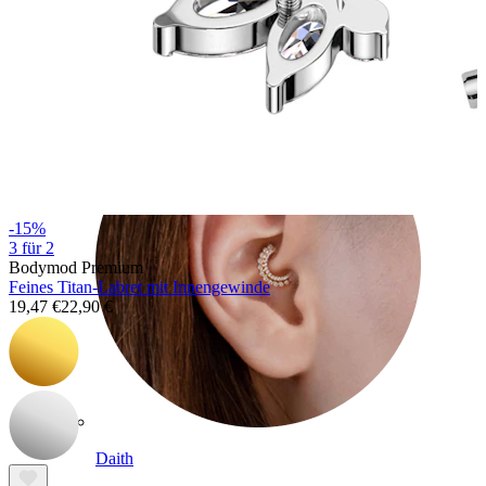
Conch
-15%
3 für 2
Bodymod Premium
Feines Titan-Labret mit Innengewinde
19,47 €
22,90 €
Daith