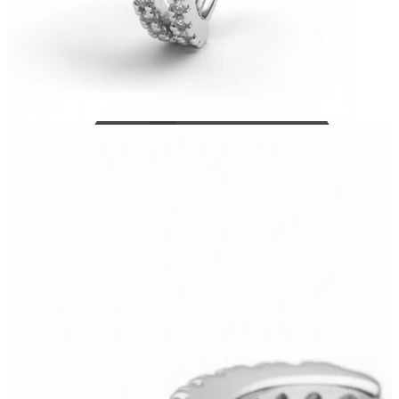
Bodymod Care
Bodymod Premium