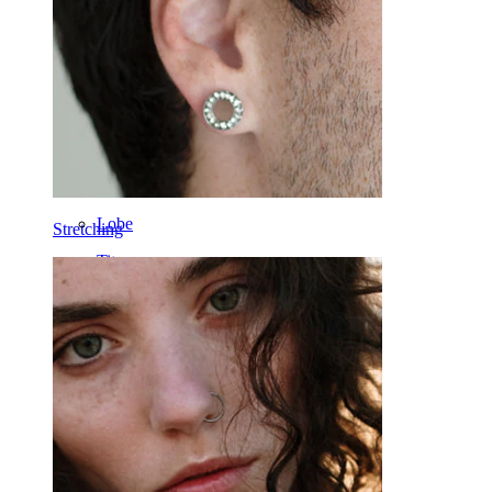
Daith
Hufeisen
Ring
Werkzeuge
Curved Barbell
Lobe
Stretching
Titan