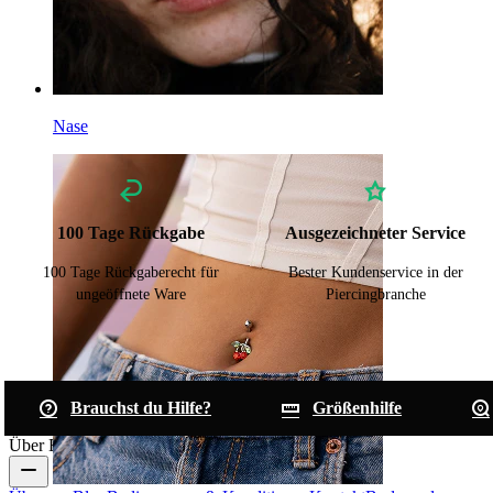
Nase
100 Tage Rückgabe
Ausgezeichneter Service
100 Tage Rückgaberecht für
Bester Kundenservice in der
ungeöffnete Ware
Piercingbranche
Brauchst du Hilfe?
Größenhilfe
Über Bodymod