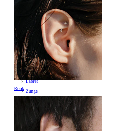
Brustwarzen
Industrial
Dermal
Helix
Ohr
Septum
14kt. Gold
Clip-on
Labret
Rook
Zunge
Nase
Tragus
Barbell
Rook