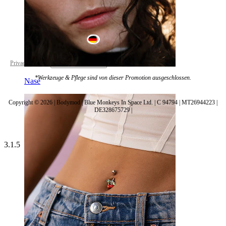
Germany
Privacy policy
Cookie settings
*Werkzeuge & Pflege sind von dieser Promotion ausgeschlossen.
Nase
Copyright © 2026 | Bodymod | Blue Monkeys In Space Ltd. | C 94794 | MT26944223 |
DE328675729 |
3.1.5