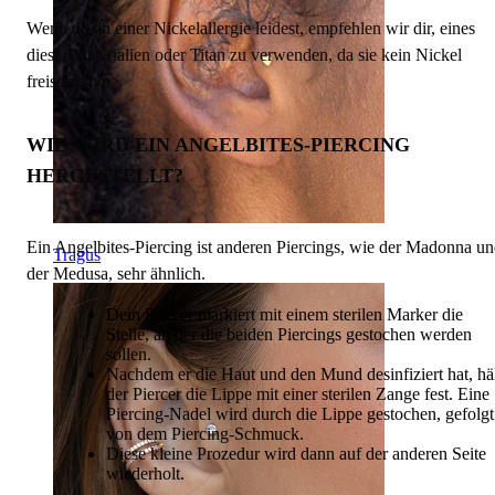
Wenn du an einer Nickelallergie leidest, empfehlen wir dir, eines
dieser Materialien oder Titan zu verwenden, da sie kein Nickel
freisetzen./p>
WIE WIRD EIN ANGELBITES-PIERCING
HERGESTELLT?
Ein Angelbites-Piercing ist anderen Piercings, wie der Madonna u
Tragus
der Medusa, sehr ähnlich.
Dein Piercer markiert mit einem sterilen Marker die
Stelle, an der die beiden Piercings gestochen werden
sollen.
Nachdem er die Haut und den Mund desinfiziert hat, hä
der Piercer die Lippe mit einer sterilen Zange fest. Eine
Piercing-Nadel wird durch die Lippe gestochen, gefolgt
von dem Piercing-Schmuck.
Diese kleine Prozedur wird dann auf der anderen Seite
wiederholt.