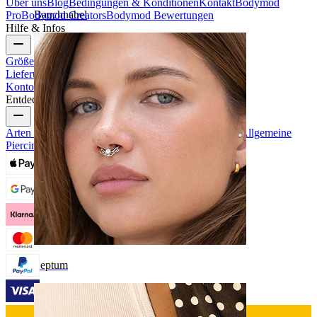
Über uns
Blog
Bedingungen & Konditionen
Kontakt
Bodymod
Bauchnabel
Pro
Bodymod Creators
Bodymod Bewertungen
Hilfe & Infos
Größenhilfe
Bestellung verfolgen
Informationen zur
Lieferung
Rücksendung & Stornierung
Zahlung
Mein
Konto
Bodymod Support
Entdecke
Arten von Piercings
Materialien für Piercingschmuck
Allgemeine
Piercingprobleme und Pflege
Septum