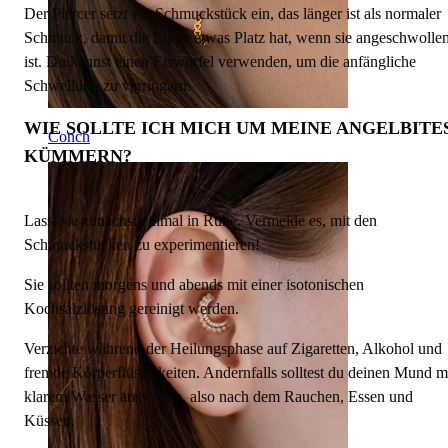
Der Piercer setzt ein Schmuckstück ein, das länger ist als normaler
Schmuck, damit die Lippe etwas Platz hat, wenn sie angeschwolle
ist. Du kannst einen Eiswürfel verwenden, um die anfängliche
Schwellung zu verringern.
WIE SOLLTE ICH MICH UM MEINE ANGELBITE
Conch
KÜMMERN?
Lasst sie zunächst einmal in Ruhe. Vermeide es, mit den
Schmuckstücken zu experimentieren!
Sie sollten morgens und abends mit einer isotonischen
Kochsalzlösung gereinigt werden.
Verzichte während der Heilungsphase auf Zigaretten, Alkohol und
fremde Körperflüssigkeiten. Andernfalls solltest du deinen Mund m
klarem Wasser ausspülen, also nach dem Rauchen, Essen und
Küssen.